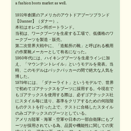
a fashion boots market as well.
1932年創業のアメリカのアウトドアブーツブランド
【Danner】（ダナー）。
本社はオレゴン州ポートランド。
当初は、ワークブーツを生産する工場で、低価格のワ
ークブーツを製造・販売。
第二次世界大戦中に、「造船所の靴」と呼ばれる樵用
の作業靴メーカーとして有名になった。
1960年代には、ハイキングブーツを生産ラインに加
え、「マウンテントレイル」というモデルを発表。当
時、このモデルはバックパッカーの間で絶大な人気を
博した。
1979年には、「ダナーライト」というモデルで、世界
で初めてゴアテックスをブーツに採用する。今現在で
もゴアテックスを使用する際は、必ずゴアテックス社
にスタイル毎に送り、基準をクリアするための何段階
ものテストを行った上で、テストに合格したスタイル
のみゴアテックスのブーツとしている。
アメリカ陸軍・海軍・空軍や日本の一部自衛隊にもブ
ーツが採用されている為、品質や機能性に関しての実