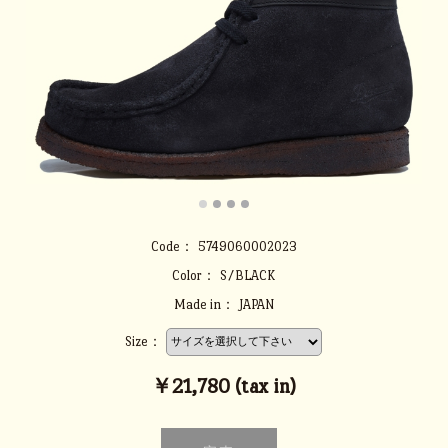
Code：
5749060002023
Color：
S/BLACK
Made in：
JAPAN
Size：
￥21,780 (tax in)