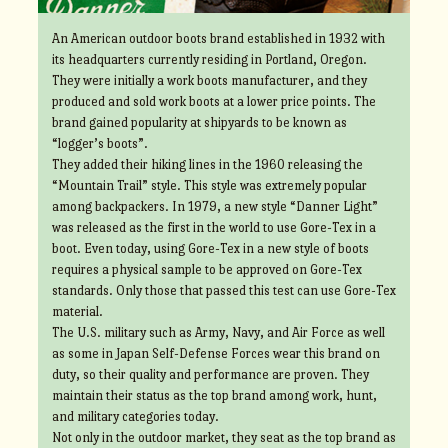
An American outdoor boots brand established in 1932 with
its headquarters currently residing in Portland, Oregon.
They were initially a work boots manufacturer, and they
produced and sold work boots at a lower price points. The
brand gained popularity at shipyards to be known as
“logger’s boots”.
They added their hiking lines in the 1960 releasing the
“Mountain Trail” style. This style was extremely popular
among backpackers. In 1979, a new style “Danner Light”
was released as the first in the world to use Gore-Tex in a
boot. Even today, using Gore-Tex in a new style of boots
requires a physical sample to be approved on Gore-Tex
standards. Only those that passed this test can use Gore-Tex
material.
The U.S. military such as Army, Navy, and Air Force as well
as some in Japan Self-Defense Forces wear this brand on
duty, so their quality and performance are proven. They
maintain their status as the top brand among work, hunt,
and military categories today.
Not only in the outdoor market, they seat as the top brand as