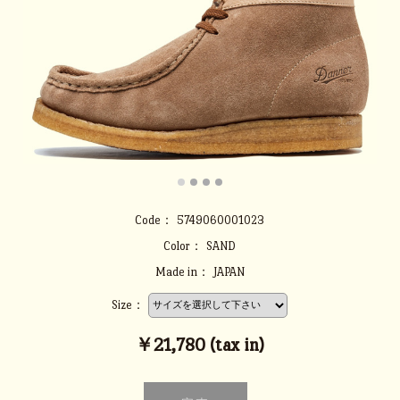
Code：
5749060001023
Color：
SAND
Made in：
JAPAN
Size：
￥21,780 (tax in)