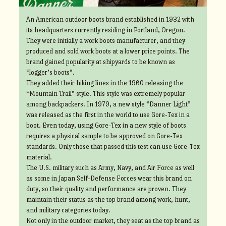
An American outdoor boots brand established in 1932 with
its headquarters currently residing in Portland, Oregon.
They were initially a work boots manufacturer, and they
produced and sold work boots at a lower price points. The
brand gained popularity at shipyards to be known as
“logger’s boots”.
They added their hiking lines in the 1960 releasing the
“Mountain Trail” style. This style was extremely popular
among backpackers. In 1979, a new style “Danner Light”
was released as the first in the world to use Gore-Tex in a
boot. Even today, using Gore-Tex in a new style of boots
requires a physical sample to be approved on Gore-Tex
standards. Only those that passed this test can use Gore-Tex
material.
The U.S. military such as Army, Navy, and Air Force as well
as some in Japan Self-Defense Forces wear this brand on
duty, so their quality and performance are proven. They
maintain their status as the top brand among work, hunt,
and military categories today.
Not only in the outdoor market, they seat as the top brand as