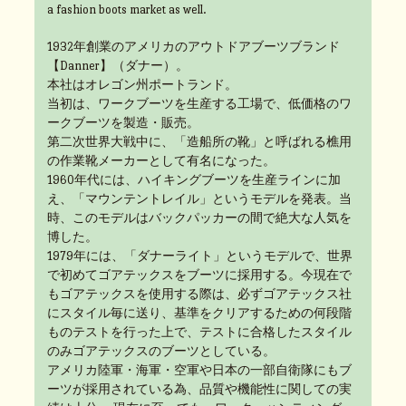
a fashion boots market as well.
1932年創業のアメリカのアウトドアブーツブランド
【Danner】（ダナー）。
本社はオレゴン州ポートランド。
当初は、ワークブーツを生産する工場で、低価格のワ
ークブーツを製造・販売。
第二次世界大戦中に、「造船所の靴」と呼ばれる樵用
の作業靴メーカーとして有名になった。
1960年代には、ハイキングブーツを生産ラインに加
え、「マウンテントレイル」というモデルを発表。当
時、このモデルはバックパッカーの間で絶大な人気を
博した。
1979年には、「ダナーライト」というモデルで、世界
で初めてゴアテックスをブーツに採用する。今現在で
もゴアテックスを使用する際は、必ずゴアテックス社
にスタイル毎に送り、基準をクリアするための何段階
ものテストを行った上で、テストに合格したスタイル
のみゴアテックスのブーツとしている。
アメリカ陸軍・海軍・空軍や日本の一部自衛隊にもブ
ーツが採用されている為、品質や機能性に関しての実