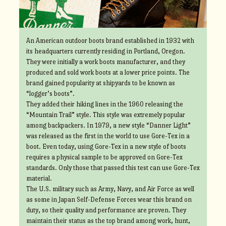
An American outdoor boots brand established in 1932 with
its headquarters currently residing in Portland, Oregon.
They were initially a work boots manufacturer, and they
produced and sold work boots at a lower price points. The
brand gained popularity at shipyards to be known as
“logger’s boots”.
They added their hiking lines in the 1960 releasing the
“Mountain Trail” style. This style was extremely popular
among backpackers. In 1979, a new style “Danner Light”
was released as the first in the world to use Gore-Tex in a
boot. Even today, using Gore-Tex in a new style of boots
requires a physical sample to be approved on Gore-Tex
standards. Only those that passed this test can use Gore-Tex
material.
The U.S. military such as Army, Navy, and Air Force as well
as some in Japan Self-Defense Forces wear this brand on
duty, so their quality and performance are proven. They
maintain their status as the top brand among work, hunt,