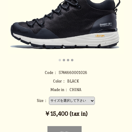
Code：
5744660001026
Color：
BLACK
Made in：
CHINA
Size：
￥15,400 (tax in)