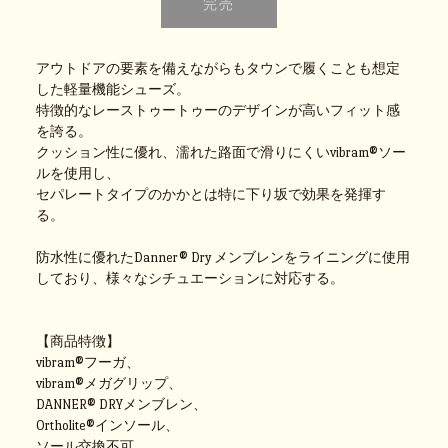
アウトドアの要素を備えながらもタウンで履くことも想定
した軽量機能シューズ。
特徴的なレーストゥートゥーのデザインが高いフィット感
を誇る。
クッション性に優れ、濡れた路面で滑りにくいvibram®ソー
ルを使用し、
セパレートタイプのかかとは特に下り坂で効果を発揮す
る。
防水性に優れたDanner® Dry メンブレンをライニングに使用
しており、様々なシチュエーションに対応する。
【商品特徴】
vibram®フーガ、
vibram®メガグリップ、
DANNER® DRYメンブレン、
Ortholite®インソール、
ソール交換不可。