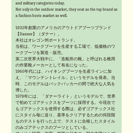
and military categories today.
Not only in the outdoor market, they seat as the top brand as
a fashion boots market as well.
1932年創業のアメリカのアウトドアブーツブランド
【Danner】（ダナー）。
本社はオレゴン州ポートランド。
当初は、ワークブーツを生産する工場で、低価格のワ
ークブーツを製造・販売。
第二次世界大戦中に、「造船所の靴」と呼ばれる樵用
の作業靴メーカーとして有名になった。
1960年代には、ハイキングブーツを生産ラインに加
え、「マウンテントレイル」というモデルを発表。当
時、このモデルはバックパッカーの間で絶大な人気を
博した。
1979年には、「ダナーライト」というモデルで、世界
で初めてゴアテックスをブーツに採用する。今現在で
もゴアテックスを使用する際は、必ずゴアテックス社
にスタイル毎に送り、基準をクリアするための何段階
ものテストを行った上で、テストに合格したスタイル
のみゴアテックスのブーツとしている。