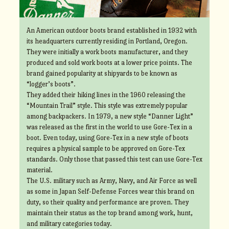
An American outdoor boots brand established in 1932 with
its headquarters currently residing in Portland, Oregon.
They were initially a work boots manufacturer, and they
produced and sold work boots at a lower price points. The
brand gained popularity at shipyards to be known as
“logger’s boots”.
They added their hiking lines in the 1960 releasing the
“Mountain Trail” style. This style was extremely popular
among backpackers. In 1979, a new style “Danner Light”
was released as the first in the world to use Gore-Tex in a
boot. Even today, using Gore-Tex in a new style of boots
requires a physical sample to be approved on Gore-Tex
standards. Only those that passed this test can use Gore-Tex
material.
The U.S. military such as Army, Navy, and Air Force as well
as some in Japan Self-Defense Forces wear this brand on
duty, so their quality and performance are proven. They
maintain their status as the top brand among work, hunt,
and military categories today.