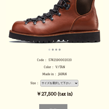
Code：
5742190002020
Color：
V/TAN
Made in：
JAPAN
Size：
￥27,500 (tax in)