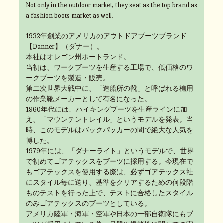
Not only in the outdoor market, they seat as the top brand as
a fashion boots market as well.
1932年創業のアメリカのアウトドアブーツブランド
【Danner】（ダナー）。
本社はオレゴン州ポートランド。
当初は、ワークブーツを生産する工場で、低価格のワ
ークブーツを製造・販売。
第二次世界大戦中に、「造船所の靴」と呼ばれる樵用
の作業靴メーカーとして有名になった。
1960年代には、ハイキングブーツを生産ラインに加
え、「マウンテントレイル」というモデルを発表。当
時、このモデルはバックパッカーの間で絶大な人気を
博した。
1979年には、「ダナーライト」というモデルで、世界
で初めてゴアテックスをブーツに採用する。今現在で
もゴアテックスを使用する際は、必ずゴアテックス社
にスタイル毎に送り、基準をクリアするための何段階
ものテストを行った上で、テストに合格したスタイル
のみゴアテックスのブーツとしている。
アメリカ陸軍・海軍・空軍や日本の一部自衛隊にもブ