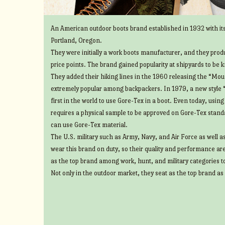
An American outdoor boots brand established in 1932 with its
Portland, Oregon.
They were initially a work boots manufacturer, and they prod
price points. The brand gained popularity at shipyards to be 
They added their hiking lines in the 1960 releasing the “Mount
extremely popular among backpackers. In 1979, a new style 
first in the world to use Gore-Tex in a boot. Even today, usin
requires a physical sample to be approved on Gore-Tex standa
can use Gore-Tex material.
The U.S. military such as Army, Navy, and Air Force as well 
wear this brand on duty, so their quality and performance ar
as the top brand among work, hunt, and military categories t
Not only in the outdoor market, they seat as the top brand as