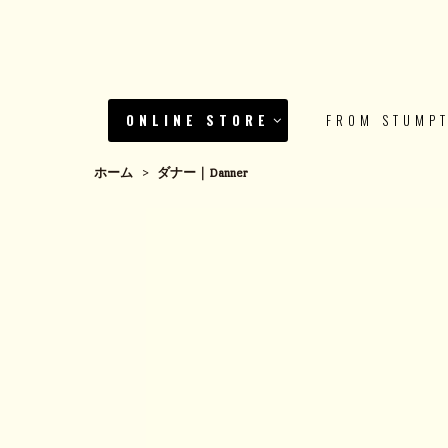
ONLINE STORE
FROM STUMP
ホーム
>
ダナー｜Danner