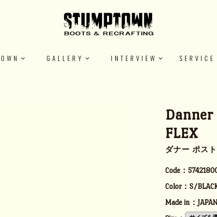
TOWN
GALLERY
INTERVIEW
SERVICE
Danner
FLEX
ダナー ポス
Code：
5742180
Color：
S/BLAC
Made in：
JAPA