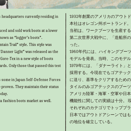
 headquarters currently residing in
1932年創業のアメリカのアウトド
本社はオレゴン州ポートランド。
uced and sold work boots at a lower
当初は、ワークブーツを生産する
known as “logger’s boots”.
第二次世界大戦中に、「造船所の
ain Trail” style. This style was
った。
“Danner Light” was released as the
1960年代には、ハイキングブ
g Gore-Tex in a new style of boots
モデルを発表。当時、このモデル
rds. Only those that passed this test
1979年には、「ダナーライト
採用する。今現在でもゴアテック
as some in Japan Self-Defense Forces
に送り、基準をクリアするための
e proven. They maintain their status
タイルのみゴアテックスのブーツ
oday.
アメリカ陸軍・海軍・空軍や日本
 a fashion boots market as well.
機能性に関しての実績は十分。 
それぞれのカテゴリでトップブラ
日本ではアウトドアシーンではも
の地位を確立している。