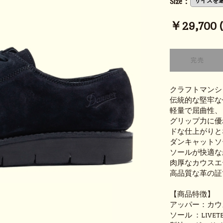
Size：
￥29,700 (t
クラフトマンシ
伝統的な堅牢な
軽量で屈曲性、
グリップ力に優れ
ドな仕上がりと
ダンキャットソー
ソールが快適な
肉厚なカウスエ
高品質な革の証
【商品特徴】
アッパー：カウ
ソール ：LIVE