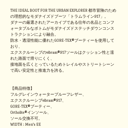
THE IDEAL BOOT FOR THE URBAN EXPLORER 都市冒険のため
の理想的なモダナイズドブーツ「トラムライン917」。
ダナーの厳選されたアーカイブである往年の名品とコンフ
ォータブルなボトムがモダナイズドステッチダウンコンス
トラクションにより融合。
防水・透湿性能に優れたGORE-TEX®ブーティーを使用して
おり、
エクスクルーシブのvibram®917ソールはクッション性と濡
れた路面で滑りにくく、
接地面を広くとっているためトレイルやストリートシーン
で高い安定性と推進力を誇る。
【商品特徴】
フルグレインウォータープルーフレザー、
エクスクルーシブvibram®917、
GORE-TEX®ブーティー、
Ortholite®インソール、
ソール交換不可。
WIDTH : Men's EE