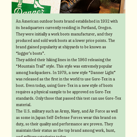
An American outdoor boots brand established in 1932 with
its headquarters currently residing in Portland, Oregon.
They were initially a work boots manufacturer, and they
produced and sold work boots at a lower price points. The
brand gained popularity at shipyards to be known as
“logger’s boots”.
They added their hiking lines in the 1960 releasing the
“Mountain Trail” style. This style was extremely popular
among backpackers. In 1979, a new style “Danner Light”
was released as the first in the world to use Gore-Tex in a
boot. Even today, using Gore-Tex in a new style of boots
requires a physical sample to be approved on Gore-Tex
standards. Only those that passed this test can use Gore-Tex
material.
The U.S. military such as Army, Navy, and Air Force as well
as some in Japan Self-Defense Forces wear this brand on
duty, so their quality and performance are proven. They
maintain their status as the top brand among work, hunt,
and military categories today.