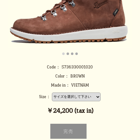
Code：
5736330001020
Color：
BROWN
Made in：
VIETNAM
Size：
￥24,200 (tax in)