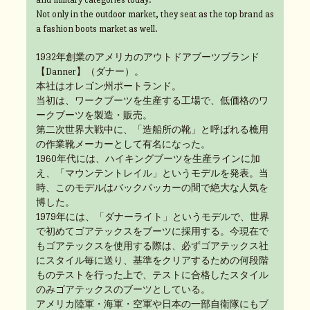
Not only in the outdoor market, they seat as the top brand as
a fashion boots market as well.
1932年創業のアメリカのアウトドアブーツブランド
【Danner】（ダナー）。
本社はオレゴン州ポートランド。
当初は、ワークブーツを生産する工場で、低価格のワ
ークブーツを製造・販売。
第二次世界大戦中に、「造船所の靴」と呼ばれる樵用
の作業靴メーカーとして有名になった。
1960年代には、ハイキングブーツを生産ラインに加
え、「マウンテントレイル」というモデルを発表。当
時、このモデルはバックパッカーの間で絶大な人気を
博した。
1979年には、「ダナーライト」というモデルで、世界
で初めてゴアテックスをブーツに採用する。今現在で
もゴアテックスを使用する際は、必ずゴアテックス社
にスタイル毎に送り、基準をクリアするための何段階
ものテストを行った上で、テストに合格したスタイル
のみゴアテックスのブーツとしている。
アメリカ陸軍・海軍・空軍や日本の一部自衛隊にもブ