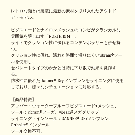
レトロな顔とは裏腹に最新の素材を取り入れたアウトド
ア・モデル。
ピグスエードとナイロンメッシュのコンビがクラシカルな
雰囲気を醸し出す「NORTH RIM」。
ライトでクッション性に優れるコンテンポラリーも併せ持
つ。
クッション性に優れ、濡れた路面で滑りにくいvibram®ソー
ルを使用し、
セパレートタイプのかかとは特に下り坂で効果を発揮す
る。
防水性に優れたDanner® Dry メンブレンをライニングに使用
しており、様々なシチュエーションに対応する。
【商品特徴】
アッパー：ウォータープルーフピグスエード+メッシュ、
ソール：vibram®フーガ、vibram®メガグリップ
ライニング・インソール：DANNER® DRYメンブレン、
Ortholite®インソール
ソール交換不可。