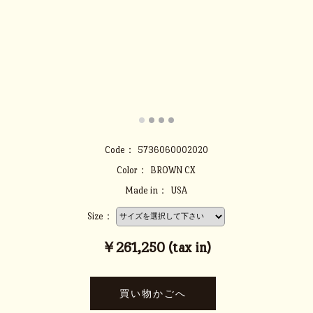
Code：
5736060002020
Color：
BROWN CX
Made in：
USA
Size：
￥261,250 (tax in)