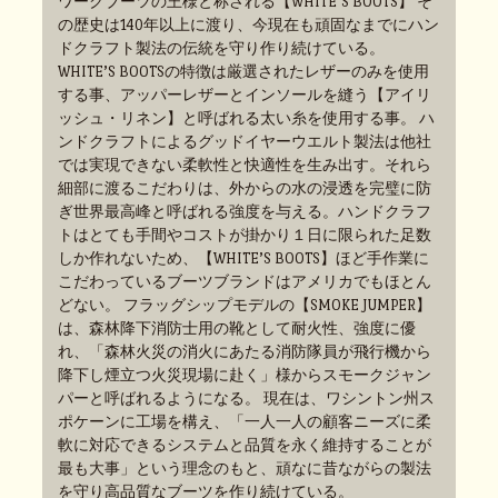
ワークブーツの王様と称される【WHITE’S BOOTS】 そ
の歴史は140年以上に渡り、今現在も頑固なまでにハン
ドクラフト製法の伝統を守り作り続けている。
WHITE’S BOOTSの特徴は厳選されたレザーのみを使用
する事、アッパーレザーとインソールを縫う【アイリ
ッシュ・リネン】と呼ばれる太い糸を使用する事。 ハ
ンドクラフトによるグッドイヤーウエルト製法は他社
では実現できない柔軟性と快適性を生み出す。それら
細部に渡るこだわりは、外からの水の浸透を完璧に防
ぎ世界最高峰と呼ばれる強度を与える。ハンドクラフ
トはとても手間やコストが掛かり１日に限られた足数
しか作れないため、【WHITE’S BOOTS】ほど手作業に
こだわっているブーツブランドはアメリカでもほとん
どない。 フラッグシップモデルの【SMOKE JUMPER】
は、森林降下消防士用の靴として耐火性、強度に優
れ、「森林火災の消火にあたる消防隊員が飛行機から
降下し煙立つ火災現場に赴く」様からスモークジャン
パーと呼ばれるようになる。 現在は、ワシントン州ス
ポケーンに工場を構え、「一人一人の顧客ニーズに柔
軟に対応できるシステムと品質を永く維持することが
最も大事」という理念のもと、頑なに昔ながらの製法
を守り高品質なブーツを作り続けている。