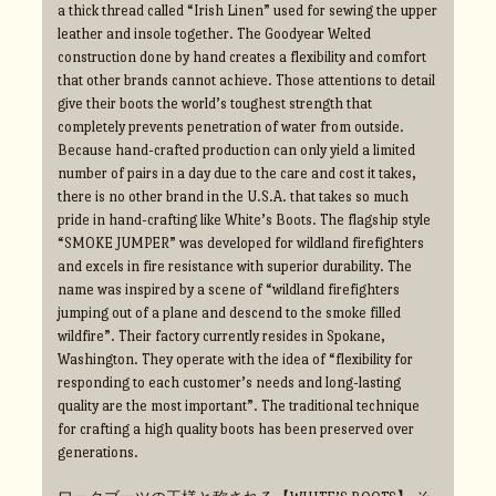
a thick thread called “Irish Linen” used for sewing the upper
leather and insole together. The Goodyear Welted
construction done by hand creates a flexibility and comfort
that other brands cannot achieve. Those attentions to detail
give their boots the world’s toughest strength that
completely prevents penetration of water from outside.
Because hand-crafted production can only yield a limited
number of pairs in a day due to the care and cost it takes,
there is no other brand in the U.S.A. that takes so much
pride in hand-crafting like White’s Boots. The flagship style
“SMOKE JUMPER” was developed for wildland firefighters
and excels in fire resistance with superior durability. The
name was inspired by a scene of “wildland firefighters
jumping out of a plane and descend to the smoke filled
wildfire”. Their factory currently resides in Spokane,
Washington. They operate with the idea of “flexibility for
responding to each customer’s needs and long-lasting
quality are the most important”. The traditional technique
for crafting a high quality boots has been preserved over
generations.