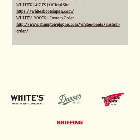
WHITE'S BOOTS | Official Site
https://whitesbootsjapan.com/
WHITE’S BOOTS | Custom Order
http://www.stumptownjapan.com/whites-boots/custom-
order/