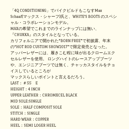
「4Q CONDITIONING」でバイクビルドもこなすMax
Schaaf(マックス・シャーフ)氏と、WHITE'S BOOTS のスペシ
ャル・コラボレーションモデル。
MAXの希望でこれまでのラインナップには無い、
『CHUKKA』のスタイルとなっている。
カリフォルニアで開かれた“BORN FREE”で初披露、年末
の“HOT ROD CUSTOM SHOW2017”で限定発売となった。
アッパーレザーには、履きこむ程に味が出るクロームエク
セルレザーを使用。 ロングハイトのレースアップブーツ
や、エンジニアブーツでは無く、チャッカスタイルをチョ
イスしているところが
マックスらしいポイントと言えるだろう。
LAST：＃55 E
HEIGHT：4 INCH
UPPER LEATHER：CHROMXCEL BLACK
MID SOLE:SINGLE
SOLE：HALF COMPOSIT SOLE
STITCH：SINGLE
HARD WEAR：COPPER
HEEL：SEMI LOGER HEEL