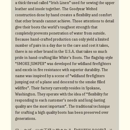
a thick thread called “Irish Linen” used for sewing the upper
leather and insole together. The Goodyear Welted
construction done by hand creates a flexibility and comfort
that other brands cannot achieve. Those attentions to detail
give their boots the world’s toughest strength that
completely prevents penetration of water from outside.
Because hand-crafted production can only yield a limited
number of pairs in a day due to the care and cost it takes,
there is no other brand in the U.S.A. that takes so much
pride in hand-crafting like White’s Boots. The flagship style
“SMOKE JUMPER” was developed for wildland firefighters
and excels in fire resistance with superior durability. The
name was inspired by a scene of “wildland firefighters
jumping out of a plane and descend to the smoke filled
wildfire”. Their factory currently resides in Spokane,
Washington. They operate with the idea of “flexibility for
responding to each customer’s needs and long-lasting
quality are the most important”. The traditional technique
for crafting a high quality boots has been preserved over
generations.