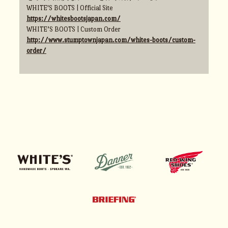
WHITE'S BOOTS | Official Site
https://whitesbootsjapan.com/
WHITE’S BOOTS | Custom Order
http://www.stumptownjapan.com/whites-boots/custom-
order/