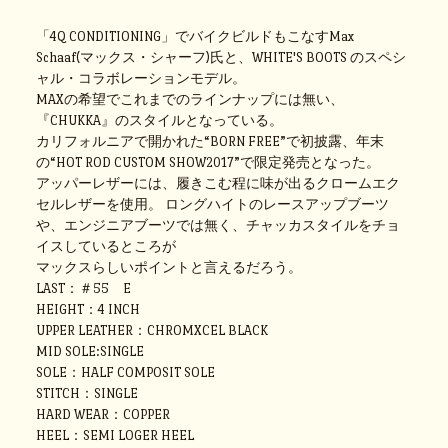
「4Q CONDITIONING」でバイクビルドもこなすMax
Schaaf(マックス・シャーフ)氏と、WHITE'S BOOTS のスペシ
ャル・コラボレーションモデル。
MAXの希望でこれまでのラインナップには無い、
『CHUKKA』のスタイルとなっている。
カリフォルニアで開かれた“BORN FREE”で初披露、年末
の“HOT ROD CUSTOM SHOW2017”で限定発売となった。
アッパーレザーには、履きこむ程に味が出るクロームエク
セルレザーを使用。 ロングハイトのレースアップブーツ
や、エンジニアブーツでは無く、チャッカスタイルをチョ
イスしているところが
マックスらしいポイントと言えるだろう。
LAST：＃55 E
HEIGHT：4 INCH
UPPER LEATHER：CHROMXCEL BLACK
MID SOLE:SINGLE
SOLE：HALF COMPOSIT SOLE
STITCH：SINGLE
HARD WEAR：COPPER
HEEL：SEMI LOGER HEEL