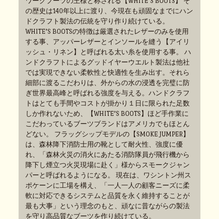
ワークブーツの王様と称される【WHITE’S BOOTS】 そ
の歴史は140年以上に渡り、今現在も頑固なまでにハン
ドクラフト製法の伝統を守り作り続けている。
WHITE’S BOOTSの特徴は厳選されたレザーのみを使用
する事、アッパーレザーとインソールを縫う【アイリ
ッシュ・リネン】と呼ばれる太い糸を使用する事。 ハ
ンドクラフトによるグッドイヤーウエルト製法は他社
では実現できない柔軟性と快適性を生み出す。それら
細部に渡るこだわりは、外からの水の浸透を完璧に防
ぎ世界最高峰と呼ばれる強度を与える。ハンドクラフ
トはとても手間やコストが掛かり１日に限られた足数
しか作れないため、【WHITE’S BOOTS】ほど手作業に
こだわっているブーツブランドはアメリカでもほとん
どない。 フラッグシップモデルの【SMOKE JUMPER】
は、森林降下消防士用の靴として耐火性、強度に優
れ、「森林火災の消火にあたる消防隊員が飛行機から
降下し煙立つ火災現場に赴く」様からスモークジャン
パーと呼ばれるようになる。 現在は、ワシントン州ス
ポケーンに工場を構え、「一人一人の顧客ニーズに柔
軟に対応できるシステムと品質を永く維持することが
最も大事」という理念のもと、頑なに昔ながらの製法
を守り高品質なブーツを作り続けている。