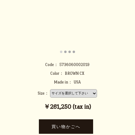
Code：
5736060002019
Color：
BROWN CX
Made in：
USA
Size：
￥261,250 (tax in)