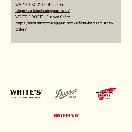
WHITE'S BOOTS | Official Site
https://whitesbootsjapan.com/
WHITE’S BOOTS | Custom Order
http://www.stumptownjapan.com/whites-boots/custom-
order/