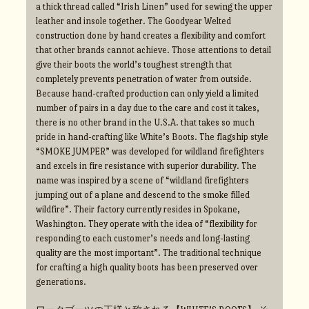
a thick thread called “Irish Linen” used for sewing the upper
leather and insole together. The Goodyear Welted
construction done by hand creates a flexibility and comfort
that other brands cannot achieve. Those attentions to detail
give their boots the world’s toughest strength that
completely prevents penetration of water from outside.
Because hand-crafted production can only yield a limited
number of pairs in a day due to the care and cost it takes,
there is no other brand in the U.S.A. that takes so much
pride in hand-crafting like White’s Boots. The flagship style
“SMOKE JUMPER” was developed for wildland firefighters
and excels in fire resistance with superior durability. The
name was inspired by a scene of “wildland firefighters
jumping out of a plane and descend to the smoke filled
wildfire”. Their factory currently resides in Spokane,
Washington. They operate with the idea of “flexibility for
responding to each customer’s needs and long-lasting
quality are the most important”. The traditional technique
for crafting a high quality boots has been preserved over
generations.