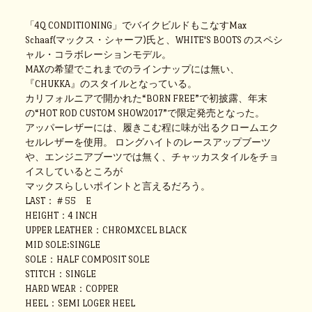
「4Q CONDITIONING」でバイクビルドもこなすMax
Schaaf(マックス・シャーフ)氏と、WHITE'S BOOTS のスペシ
ャル・コラボレーションモデル。
MAXの希望でこれまでのラインナップには無い、
『CHUKKA』のスタイルとなっている。
カリフォルニアで開かれた“BORN FREE”で初披露、年末
の“HOT ROD CUSTOM SHOW2017”で限定発売となった。
アッパーレザーには、履きこむ程に味が出るクロームエク
セルレザーを使用。 ロングハイトのレースアップブーツ
や、エンジニアブーツでは無く、チャッカスタイルをチョ
イスしているところが
マックスらしいポイントと言えるだろう。
LAST：＃55 E
HEIGHT：4 INCH
UPPER LEATHER：CHROMXCEL BLACK
MID SOLE:SINGLE
SOLE：HALF COMPOSIT SOLE
STITCH：SINGLE
HARD WEAR：COPPER
HEEL：SEMI LOGER HEEL