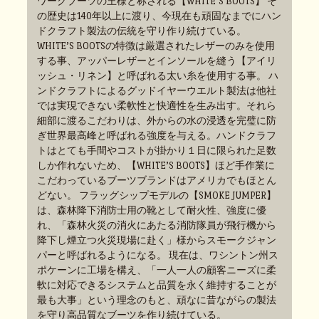
ワークブーツの王様と称される【WHITE’S BOOTS】 そ
の歴史は140年以上に渡り、今現在も頑固なまでにハン
ドクラフト製法の伝統を守り作り続けている。
WHITE’S BOOTSの特徴は厳選されたレザーのみを使用
する事、アッパーレザーとインソールを縫う【アイリ
ッシュ・リネン】と呼ばれる太い糸を使用する事。 ハ
ンドクラフトによるグッドイヤーウエルト製法は他社
では実現できない柔軟性と快適性を生み出す。それら
細部に渡るこだわりは、外からの水の浸透を完璧に防
ぎ世界最高峰と呼ばれる強度を与える。ハンドクラフ
トはとても手間やコストが掛かり１日に限られた足数
しか作れないため、【WHITE’S BOOTS】ほど手作業に
こだわっているブーツブランドはアメリカでもほとん
どない。 フラッグシップモデルの【SMOKE JUMPER】
は、森林降下消防士用の靴として耐火性、強度に優
れ、「森林火災の消火にあたる消防隊員が飛行機から
降下し煙立つ火災現場に赴く」様からスモークジャン
パーと呼ばれるようになる。 現在は、ワシントン州ス
ポケーンに工場を構え、「一人一人の顧客ニーズに柔
軟に対応できるシステムと品質を永く維持することが
最も大事」という理念のもと、頑なに昔ながらの製法
を守り高品質なブーツを作り続けている。