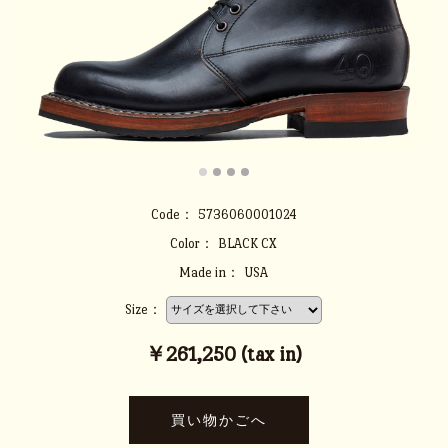
Code：
5736060001024
Color：
BLACK CX
Made in：
USA
Size：
￥261,250 (tax in)