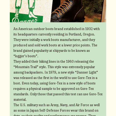
An American outdoor boots brand established in 1932 with
its headquarters currently residing in Portland, Oregon.
They were initially a work boots manufacturer, and they
produced and sold work boots at a lower price points. The
brand gained popularity at shipyards to be known as
“logger’s boots”.
They added their hiking lines in the 1960 releasing the
“Mountain Trail” style. This style was extremely popular
among backpackers. In 1979, a new style “Danner Light”
was released as the first in the world to use Gore-Tex in a
boot. Even today, using Gore-Tex in a new style of boots
requires a physical sample to be approved on Gore-Tex
standards. Only those that passed this test can use Gore-Tex
material.
The U.S. military such as Army, Navy, and Air Force as well
as some in Japan Self-Defense Forces wear this brand on
duty, so their quality and performance are proven. They