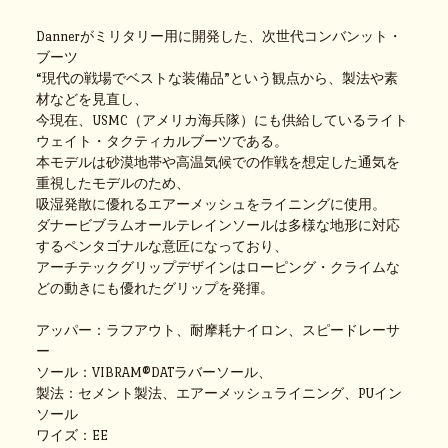
Dannerがミリタリー用に開発した、次世代コンバンット・
ブーツ
“現代の戦場でベストな装備品”という観点から、製法や素
材などを見直し、
今現在、USMC（アメリカ海兵隊）にも供給しているライト
ウェイト・タクティカルブーツである。
本モデルは砂漠地帯や高温気候での作戦を想定した通気を
重視したモデルのため、
吸湿発散に優れるエアーメッシュをライニングに使用。
ダナービブラムオールテレインソールは多様な地形に対応
するペンタゴナルな意匠になっており、
アーチテックグリップデザインはローピング・クライムな
どの動きにも優れたグリップを発揮。
アッパー：ラフアウト、耐摩耗ナイロン、スピードレーサ
ー
ソール：VIBRAM®DATラバーソール、
製法：セメント製法、エアーメッシュライニング、PUイン
ソール
ワイズ：EE