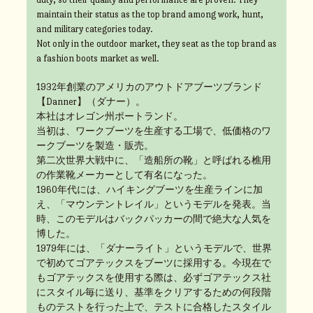
maintain their status as the top brand among work, hunt,
and military categories today.
Not only in the outdoor market, they seat as the top brand as
a fashion boots market as well.
1932年創業のアメリカのアウトドアブーツブランド
【Danner】（ダナー）。
本社はオレゴン州ポートランド。
当初は、ワークブーツを生産する工場で、低価格のワ
ークブーツを製造・販売。
第二次世界大戦中に、「造船所の靴」と呼ばれる樵用
の作業靴メーカーとして有名になった。
1960年代には、ハイキングブーツを生産ラインに加
え、「マウンテントレイル」というモデルを発表。当
時、このモデルはバックパッカーの間で絶大な人気を
博した。
1979年には、「ダナーライト」というモデルで、世界
で初めてゴアテックスをブーツに採用する。今現在で
もゴアテックスを使用する際は、必ずゴアテックス社
にスタイル毎に送り、基準をクリアするための何段階
ものテストを行った上で、テストに合格したスタイル