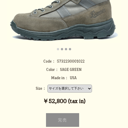
Code：
5732230001022
Color：
SAGE GREEN
Made in：
USA
Size：
￥52,800 (tax in)