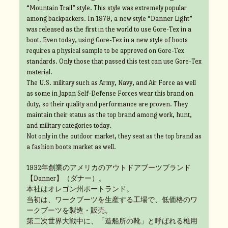
“Mountain Trail” style. This style was extremely popular
among backpackers. In 1979, a new style “Danner Light”
was released as the first in the world to use Gore-Tex in a
boot. Even today, using Gore-Tex in a new style of boots
requires a physical sample to be approved on Gore-Tex
standards. Only those that passed this test can use Gore-Tex
material.
The U.S. military such as Army, Navy, and Air Force as well
as some in Japan Self-Defense Forces wear this brand on
duty, so their quality and performance are proven. They
maintain their status as the top brand among work, hunt,
and military categories today.
Not only in the outdoor market, they seat as the top brand as
a fashion boots market as well.
1932年創業のアメリカのアウトドアブーツブランド
【Danner】（ダナー）。
本社はオレゴン州ポートランド。
当初は、ワークブーツを生産する工場で、低価格のワ
ークブーツを製造・販売。
第二次世界大戦中に、「造船所の靴」と呼ばれる樵用