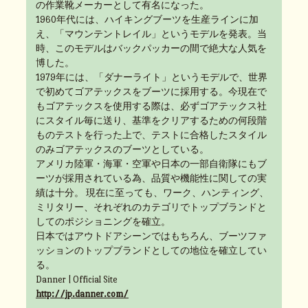
の作業靴メーカーとして有名になった。
1960年代には、ハイキングブーツを生産ラインに加
え、「マウンテントレイル」というモデルを発表。当
時、このモデルはバックパッカーの間で絶大な人気を
博した。
1979年には、「ダナーライト」というモデルで、世界
で初めてゴアテックスをブーツに採用する。今現在で
もゴアテックスを使用する際は、必ずゴアテックス社
にスタイル毎に送り、基準をクリアするための何段階
ものテストを行った上で、テストに合格したスタイル
のみゴアテックスのブーツとしている。
アメリカ陸軍・海軍・空軍や日本の一部自衛隊にもブ
ーツが採用されている為、品質や機能性に関しての実
績は十分。 現在に至っても、ワーク、ハンティング、
ミリタリー、それぞれのカテゴリでトップブランドと
してのポジショニングを確立。
日本ではアウトドアシーンではもちろん、ブーツファ
ッションのトップブランドとしての地位を確立してい
る。
Danner | Official Site
http://jp.danner.com/