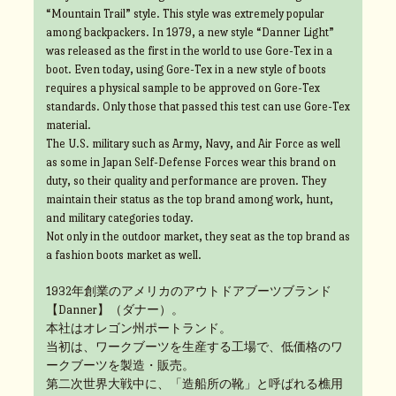
“Mountain Trail” style. This style was extremely popular
among backpackers. In 1979, a new style “Danner Light”
was released as the first in the world to use Gore-Tex in a
boot. Even today, using Gore-Tex in a new style of boots
requires a physical sample to be approved on Gore-Tex
standards. Only those that passed this test can use Gore-Tex
material.
The U.S. military such as Army, Navy, and Air Force as well
as some in Japan Self-Defense Forces wear this brand on
duty, so their quality and performance are proven. They
maintain their status as the top brand among work, hunt,
and military categories today.
Not only in the outdoor market, they seat as the top brand as
a fashion boots market as well.
1932年創業のアメリカのアウトドアブーツブランド
【Danner】（ダナー）。
本社はオレゴン州ポートランド。
当初は、ワークブーツを生産する工場で、低価格のワ
ークブーツを製造・販売。
第二次世界大戦中に、「造船所の靴」と呼ばれる樵用