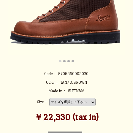
Code：
5705360003020
Color：
TAN/D.BROWN
Made in：
VIETNAM
Size：
￥22,330 (tax in)