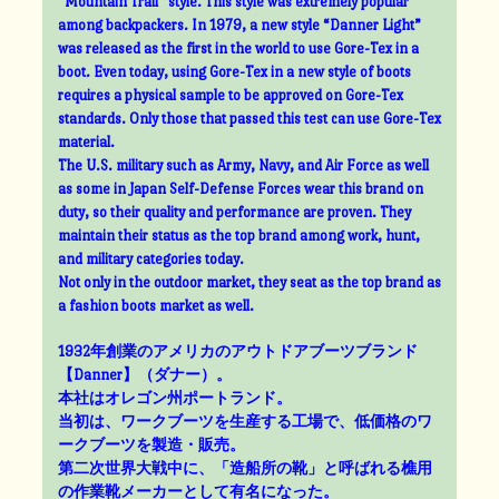
“Mountain Trail” style. This style was extremely popular
among backpackers. In 1979, a new style “Danner Light”
was released as the first in the world to use Gore-Tex in a
boot. Even today, using Gore-Tex in a new style of boots
requires a physical sample to be approved on Gore-Tex
standards. Only those that passed this test can use Gore-Tex
material.
The U.S. military such as Army, Navy, and Air Force as well
as some in Japan Self-Defense Forces wear this brand on
duty, so their quality and performance are proven. They
maintain their status as the top brand among work, hunt,
and military categories today.
Not only in the outdoor market, they seat as the top brand as
a fashion boots market as well.
1932年創業のアメリカのアウトドアブーツブランド
【Danner】（ダナー）。
本社はオレゴン州ポートランド。
当初は、ワークブーツを生産する工場で、低価格のワ
ークブーツを製造・販売。
第二次世界大戦中に、「造船所の靴」と呼ばれる樵用
の作業靴メーカーとして有名になった。