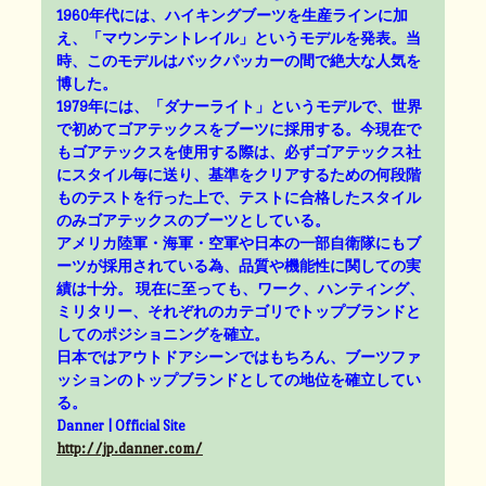
1960年代には、ハイキングブーツを生産ラインに加
え、「マウンテントレイル」というモデルを発表。当
時、このモデルはバックパッカーの間で絶大な人気を
博した。
1979年には、「ダナーライト」というモデルで、世界
で初めてゴアテックスをブーツに採用する。今現在で
もゴアテックスを使用する際は、必ずゴアテックス社
にスタイル毎に送り、基準をクリアするための何段階
ものテストを行った上で、テストに合格したスタイル
のみゴアテックスのブーツとしている。
アメリカ陸軍・海軍・空軍や日本の一部自衛隊にもブ
ーツが採用されている為、品質や機能性に関しての実
績は十分。 現在に至っても、ワーク、ハンティング、
ミリタリー、それぞれのカテゴリでトップブランドと
してのポジショニングを確立。
日本ではアウトドアシーンではもちろん、ブーツファ
ッションのトップブランドとしての地位を確立してい
る。
Danner | Official Site
http://jp.danner.com/