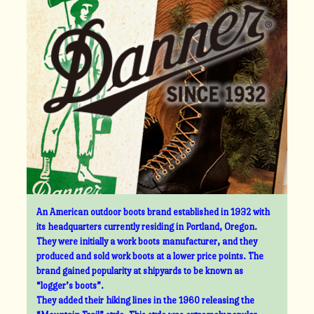
An American outdoor boots brand established in 1932 with
its headquarters currently residing in Portland, Oregon.
They were initially a work boots manufacturer, and they
produced and sold work boots at a lower price points. The
brand gained popularity at shipyards to be known as
“logger’s boots”.
They added their hiking lines in the 1960 releasing the