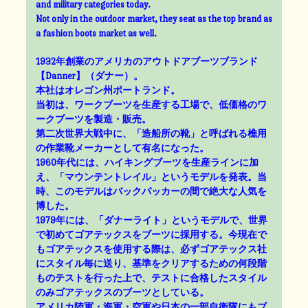
and military categories today.
Not only in the outdoor market, they seat as the top brand as
a fashion boots market as well.
1932年創業のアメリカのアウトドアブーツブランド
【Danner】（ダナー）。
本社はオレゴン州ポートランド。
当初は、ワークブーツを生産する工場で、低価格のワ
ークブーツを製造・販売。
第二次世界大戦中に、「造船所の靴」と呼ばれる樵用
の作業靴メーカーとして有名になった。
1960年代には、ハイキングブーツを生産ラインに加
え、「マウンテントレイル」というモデルを発表。当
時、このモデルはバックパッカーの間で絶大な人気を
博した。
1979年には、「ダナーライト」というモデルで、世界
で初めてゴアテックスをブーツに採用する。今現在で
もゴアテックスを使用する際は、必ずゴアテックス社
にスタイル毎に送り、基準をクリアするための何段階
ものテストを行った上で、テストに合格したスタイル
のみゴアテックスのブーツとしている。
アメリカ陸軍・海軍・空軍や日本の一部自衛隊にもブ