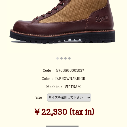
Code：
5705360001027
Color：
D.BROWN/BEIGE
Made in：
VIETNAM
Size：
￥22,330 (tax in)