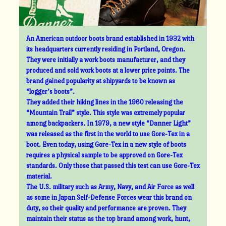
An American outdoor boots brand established in 1932 with
its headquarters currently residing in Portland, Oregon.
They were initially a work boots manufacturer, and they
produced and sold work boots at a lower price points. The
brand gained popularity at shipyards to be known as
“logger’s boots”.
They added their hiking lines in the 1960 releasing the
“Mountain Trail” style. This style was extremely popular
among backpackers. In 1979, a new style “Danner Light”
was released as the first in the world to use Gore-Tex in a
boot. Even today, using Gore-Tex in a new style of boots
requires a physical sample to be approved on Gore-Tex
standards. Only those that passed this test can use Gore-Tex
material.
The U.S. military such as Army, Navy, and Air Force as well
as some in Japan Self-Defense Forces wear this brand on
duty, so their quality and performance are proven. They
maintain their status as the top brand among work, hunt,