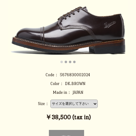
Code：
5676830002024
Color：
DK.BROWN
Made in：
JAPAN
Size：
￥38,500 (tax in)