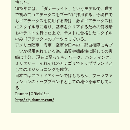
博した。
1979年には、「ダナーライト」というモデルで、世界
で初めてゴアテックスをブーツに採用する。今現在で
もゴアテックスを使用する際は、必ずゴアテックス社
にスタイル毎に送り、基準をクリアするための何段階
ものテストを行った上で、テストに合格したスタイル
のみゴアテックスのブーツとしている。
アメリカ陸軍・海軍・空軍や日本の一部自衛隊にもブ
ーツが採用されている為、品質や機能性に関しての実
績は十分。 現在に至っても、ワーク、ハンティング、
ミリタリー、それぞれのカテゴリでトップブランドと
してのポジショニングを確立。
日本ではアウトドアシーンではもちろん、ブーツファ
ッションのトップブランドとしての地位を確立してい
る。
Danner | Official Site
http://jp.danner.com/