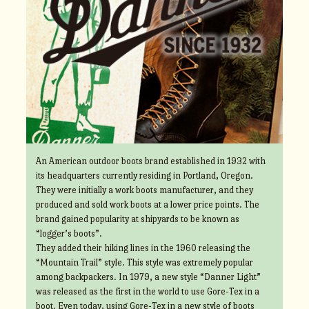
An American outdoor boots brand established in 1932 with
its headquarters currently residing in Portland, Oregon.
They were initially a work boots manufacturer, and they
produced and sold work boots at a lower price points. The
brand gained popularity at shipyards to be known as
“logger’s boots”.
They added their hiking lines in the 1960 releasing the
“Mountain Trail” style. This style was extremely popular
among backpackers. In 1979, a new style “Danner Light”
was released as the first in the world to use Gore-Tex in a
boot. Even today, using Gore-Tex in a new style of boots