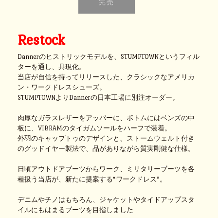
Restock
Dannerのヒストリックモデルを、STUMPTOWNというフィル
ターを通し、具現化。
当店が自信を持ってリリースした、クラシックなアメリカ
ン・ワークドレスシューズ。
STUMPTOWNよりDannerの日本工場に別注オーダー。
肉厚なガラスレザーをアッパーに、ボトムにはベンズの中
板に、VIBRAMのタイガムソールをハーフで装着。
外羽のキャップトゥのデザインと、ストームウェルト付き
のグッドイヤー製法で、品がありながら質実剛健な仕様。
日頃アウトドアブーツからワーク、ミリタリーブーツを各
種扱う当店が、新たに提案する“ワークドレス”。
デニムやチノはもちろん、ジャケットやタイドアップスタ
イルにもはまるブーツを目指しました