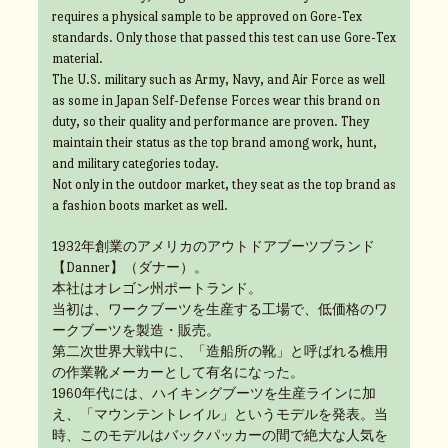
requires a physical sample to be approved on Gore-Tex
standards. Only those that passed this test can use Gore-Tex
material.
The U.S. military such as Army, Navy, and Air Force as well
as some in Japan Self-Defense Forces wear this brand on
duty, so their quality and performance are proven. They
maintain their status as the top brand among work, hunt,
and military categories today.
Not only in the outdoor market, they seat as the top brand as
a fashion boots market as well.
1932年創業のアメリカのアウトドアブーツブランド
【Danner】（ダナー）。
本社はオレゴン州ポートランド。
当初は、ワークブーツを生産する工場で、低価格のワ
ークブーツを製造・販売。
第二次世界大戦中に、「造船所の靴」と呼ばれる樵用
の作業靴メーカーとして有名になった。
1960年代には、ハイキングブーツを生産ラインに加
え、「マウンテントレイル」というモデルを発表。当
時、このモデルはバックパッカーの間で絶大な人気を