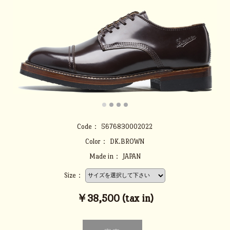
Code：
5676830002022
Color：
DK.BROWN
Made in：
JAPAN
Size：
￥38,500 (tax in)