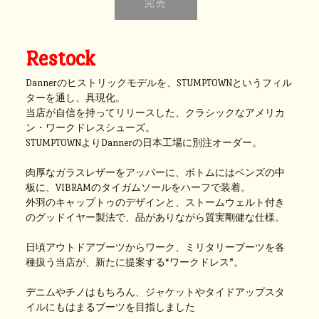
Restock
Dannerのヒストリックモデルを、STUMPTOWNというフィル
ターを通し、具現化。
当店が自信を持ってリリースした、クラシックなアメリカ
ン・ワークドレスシューズ。
STUMPTOWNよりDannerの日本工場に別注オーダー。
肉厚なガラスレザーをアッパーに、ボトムにはベンズの中
板に、VIBRAMのタイガムソールをハーフで装着。
外羽のキャップトゥのデザインと、ストームウェルト付き
のグッドイヤー製法で、品がありながら質実剛健な仕様。
日頃アウトドアブーツからワーク、ミリタリーブーツを各
種扱う当店が、新たに提案する“ワークドレス”。
デニムやチノはもちろん、ジャケットやタイドアップスタ
イルにもはまるブーツを目指しました