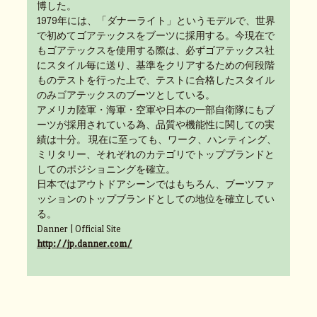
博した。
1979年には、「ダナーライト」というモデルで、世界
で初めてゴアテックスをブーツに採用する。今現在で
もゴアテックスを使用する際は、必ずゴアテックス社
にスタイル毎に送り、基準をクリアするための何段階
ものテストを行った上で、テストに合格したスタイル
のみゴアテックスのブーツとしている。
アメリカ陸軍・海軍・空軍や日本の一部自衛隊にもブ
ーツが採用されている為、品質や機能性に関しての実
績は十分。 現在に至っても、ワーク、ハンティング、
ミリタリー、それぞれのカテゴリでトップブランドと
してのポジショニングを確立。
日本ではアウトドアシーンではもちろん、ブーツファ
ッションのトップブランドとしての地位を確立してい
る。
Danner | Official Site
http://jp.danner.com/