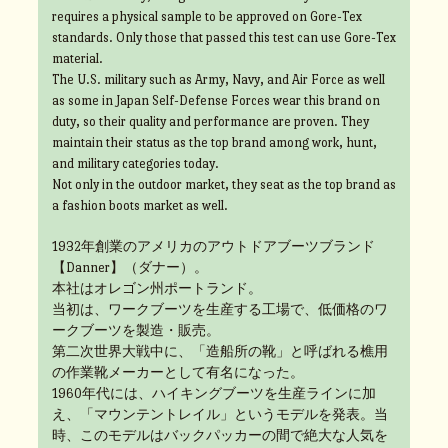
requires a physical sample to be approved on Gore-Tex
standards. Only those that passed this test can use Gore-Tex
material.
The U.S. military such as Army, Navy, and Air Force as well
as some in Japan Self-Defense Forces wear this brand on
duty, so their quality and performance are proven. They
maintain their status as the top brand among work, hunt,
and military categories today.
Not only in the outdoor market, they seat as the top brand as
a fashion boots market as well.
1932年創業のアメリカのアウトドアブーツブランド
【Danner】（ダナー）。
本社はオレゴン州ポートランド。
当初は、ワークブーツを生産する工場で、低価格のワ
ークブーツを製造・販売。
第二次世界大戦中に、「造船所の靴」と呼ばれる樵用
の作業靴メーカーとして有名になった。
1960年代には、ハイキングブーツを生産ラインに加
え、「マウンテントレイル」というモデルを発表。当
時、このモデルはバックパッカーの間で絶大な人気を