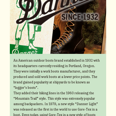
An American outdoor boots brand established in 1932 with
its headquarters currently residing in Portland, Oregon.
They were initially a work boots manufacturer, and they
produced and sold work boots at a lower price points. The
brand gained popularity at shipyards to be known as
“logger’s boots”.
They added their hiking lines in the 1960 releasing the
“Mountain Trail” style. This style was extremely popular
among backpackers. In 1979, a new style “Danner Light”
was released as the first in the world to use Gore-Tex in a
boot. Even today, using Gore-Tex in a new style of boots