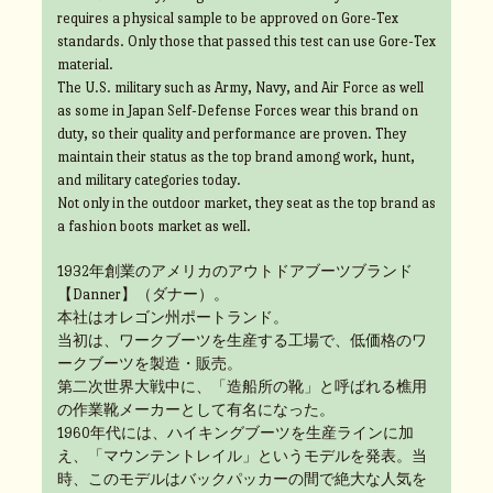
requires a physical sample to be approved on Gore-Tex
standards. Only those that passed this test can use Gore-Tex
material.
The U.S. military such as Army, Navy, and Air Force as well
as some in Japan Self-Defense Forces wear this brand on
duty, so their quality and performance are proven. They
maintain their status as the top brand among work, hunt,
and military categories today.
Not only in the outdoor market, they seat as the top brand as
a fashion boots market as well.
1932年創業のアメリカのアウトドアブーツブランド
【Danner】（ダナー）。
本社はオレゴン州ポートランド。
当初は、ワークブーツを生産する工場で、低価格のワ
ークブーツを製造・販売。
第二次世界大戦中に、「造船所の靴」と呼ばれる樵用
の作業靴メーカーとして有名になった。
1960年代には、ハイキングブーツを生産ラインに加
え、「マウンテントレイル」というモデルを発表。当
時、このモデルはバックパッカーの間で絶大な人気を