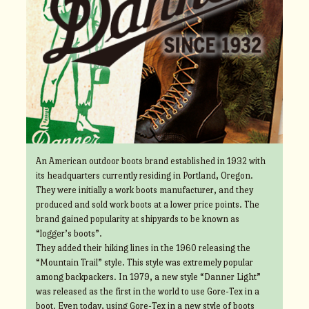
An American outdoor boots brand established in 1932 with
its headquarters currently residing in Portland, Oregon.
They were initially a work boots manufacturer, and they
produced and sold work boots at a lower price points. The
brand gained popularity at shipyards to be known as
“logger’s boots”.
They added their hiking lines in the 1960 releasing the
“Mountain Trail” style. This style was extremely popular
among backpackers. In 1979, a new style “Danner Light”
was released as the first in the world to use Gore-Tex in a
boot. Even today, using Gore-Tex in a new style of boots