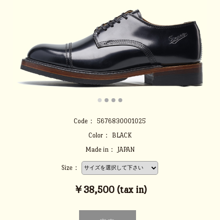
Code：
5676830001025
Color：
BLACK
Made in：
JAPAN
Size：
￥38,500 (tax in)