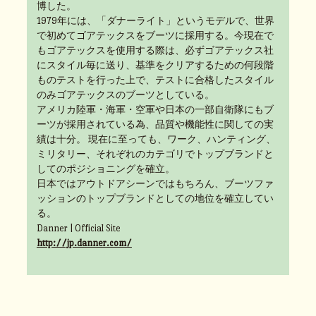
博した。
1979年には、「ダナーライト」というモデルで、世界
で初めてゴアテックスをブーツに採用する。今現在で
もゴアテックスを使用する際は、必ずゴアテックス社
にスタイル毎に送り、基準をクリアするための何段階
ものテストを行った上で、テストに合格したスタイル
のみゴアテックスのブーツとしている。
アメリカ陸軍・海軍・空軍や日本の一部自衛隊にもブ
ーツが採用されている為、品質や機能性に関しての実
績は十分。 現在に至っても、ワーク、ハンティング、
ミリタリー、それぞれのカテゴリでトップブランドと
してのポジショニングを確立。
日本ではアウトドアシーンではもちろん、ブーツファ
ッションのトップブランドとしての地位を確立してい
る。
Danner | Official Site
http://jp.danner.com/