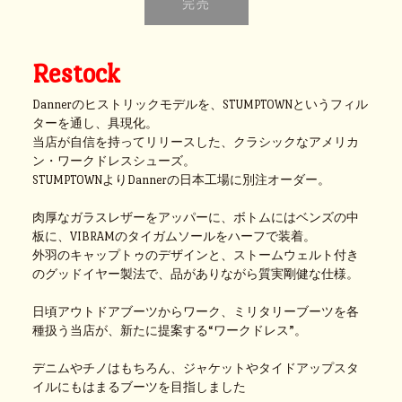
Restock
Dannerのヒストリックモデルを、STUMPTOWNというフィル
ターを通し、具現化。
当店が自信を持ってリリースした、クラシックなアメリカ
ン・ワークドレスシューズ。
STUMPTOWNよりDannerの日本工場に別注オーダー。
肉厚なガラスレザーをアッパーに、ボトムにはベンズの中
板に、VIBRAMのタイガムソールをハーフで装着。
外羽のキャップトゥのデザインと、ストームウェルト付き
のグッドイヤー製法で、品がありながら質実剛健な仕様。
日頃アウトドアブーツからワーク、ミリタリーブーツを各
種扱う当店が、新たに提案する“ワークドレス”。
デニムやチノはもちろん、ジャケットやタイドアップスタ
イルにもはまるブーツを目指しました