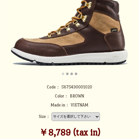
Code：
5675430001020
Color：
BROWN
Made in：
VIETNAM
Size：
￥8,789 (tax in)