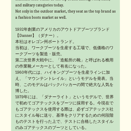
and military categories today.
Not only in the outdoor market, they seat as the top brand as
a fashion boots market as well.
1932年創業のアメリカのアウトドアブーツブランド
【Danner】（ダナー）。
本社はオレゴン州ポートランド。
当初は、ワークブーツを生産する工場で、低価格のワ
ークブーツを製造・販売。
第二次世界大戦中に、「造船所の靴」と呼ばれる樵用
の作業靴メーカーとして有名になった。
1960年代には、ハイキングブーツを生産ラインに加
え、「マウンテントレイル」というモデルを発表。当
時、このモデルはバックパッカーの間で絶大な人気を
博した。
1979年には、「ダナーライト」というモデルで、世界
で初めてゴアテックスをブーツに採用する。今現在で
もゴアテックスを使用する際は、必ずゴアテックス社
にスタイル毎に送り、基準をクリアするための何段階
ものテストを行った上で、テストに合格したスタイル
のみゴアテックスのブーツとしている。