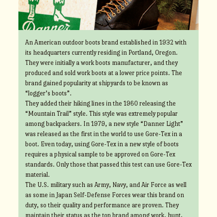
An American outdoor boots brand established in 1932 with
its headquarters currently residing in Portland, Oregon.
They were initially a work boots manufacturer, and they
produced and sold work boots at a lower price points. The
brand gained popularity at shipyards to be known as
“logger’s boots”.
They added their hiking lines in the 1960 releasing the
“Mountain Trail” style. This style was extremely popular
among backpackers. In 1979, a new style “Danner Light”
was released as the first in the world to use Gore-Tex in a
boot. Even today, using Gore-Tex in a new style of boots
requires a physical sample to be approved on Gore-Tex
standards. Only those that passed this test can use Gore-Tex
material.
The U.S. military such as Army, Navy, and Air Force as well
as some in Japan Self-Defense Forces wear this brand on
duty, so their quality and performance are proven. They
maintain their status as the top brand among work, hunt,