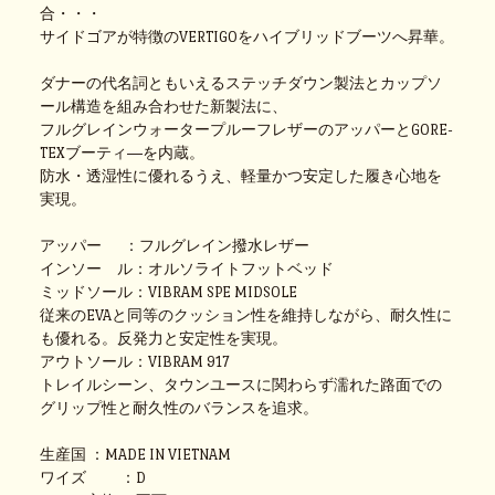
合・・・
サイドゴアが特徴のVERTIGOをハイブリッドブーツへ昇華。
ダナーの代名詞ともいえるステッチダウン製法とカップソ
ール構造を組み合わせた新製法に、
フルグレインウォータープルーフレザーのアッパーとGORE-
TEXブーティ―を内蔵。
防水・透湿性に優れるうえ、軽量かつ安定した履き心地を
実現。
アッパー ：フルグレイン撥水レザー
インソー ル：オルソライトフットベッド
ミッドソール：VIBRAM SPE MIDSOLE
従来のEVAと同等のクッション性を維持しながら、耐久性に
も優れる。反発力と安定性を実現。
アウトソール：VIBRAM 917
トレイルシーン、タウンユースに関わらず濡れた路面での
グリップ性と耐久性のバランスを追求。
生産国 ：MADE IN VIETNAM
ワイズ ：D