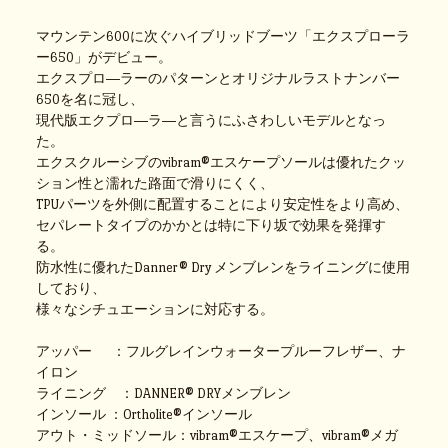
マウンテン600に次ぐハイブリッドブーツ「エクスプローラ
ー650」がデビュー。
エクスプロ―ラーのパターンとオリジナルラストナンバー
650を名に冠し、
現代版エクプロ―ラ―と言うにふさわしいモデルとなっ
た。
エクスクルーシブのvibram®エスケープソールは優れたクッ
ション性と濡れた路面で滑りにくく、
TPUパーツを外側に配置することにより安定性をより高め、
セパレートタイプのかかとは特に下り坂で効果を発揮す
る。
防水性に優れたDanner® Dry メンブレンをライニングに使用
しており、
様々なシチュエーションに対応する。
アッパー ：フルグレインウォータープルーフレザー、ナ
イロン
ライニング ：DANNER® DRYメンブレン
インソール ：Ortholite®インソール
アウト・ミッドソール：vibram®エスケープ、vibram®メガ