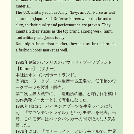
material.
The U.S. military such as Army, Navy, and Air Force as well
as some in Japan Self-Defense Forces wear this brand on
duty, so their quality and performance are proven. They
maintain their status as the top brand among work, hunt,
and military categories today.
Not only in the outdoor market, they seat as the top brand as
a fashion boots market as well.
1932年創業のアメリカのアウトドアブーツブランド
【Danner】（ダナー）。
本社はオレゴン州ポートランド。
当初は、ワークブーツを生産する工場で、低価格のワ
ークブーツを製造・販売。
第二次世界大戦中に、「造船所の靴」と呼ばれる樵用
の作業靴メーカーとして有名になった。
1960年代には、ハイキングブーツを生産ラインに加
え、「マウンテントレイル」というモデルを発表。当
時、このモデルはバックパッカーの間で絶大な人気を
博した。
1979年には、「ダナーライト」というモデルで、世界