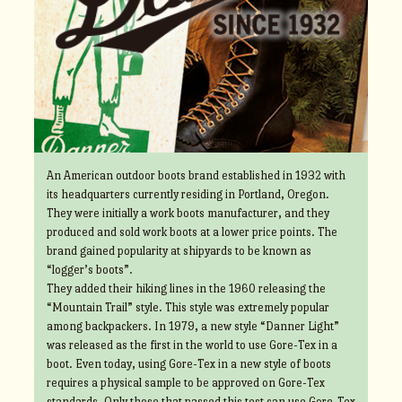
An American outdoor boots brand established in 1932 with
its headquarters currently residing in Portland, Oregon.
They were initially a work boots manufacturer, and they
produced and sold work boots at a lower price points. The
brand gained popularity at shipyards to be known as
“logger’s boots”.
They added their hiking lines in the 1960 releasing the
“Mountain Trail” style. This style was extremely popular
among backpackers. In 1979, a new style “Danner Light”
was released as the first in the world to use Gore-Tex in a
boot. Even today, using Gore-Tex in a new style of boots
requires a physical sample to be approved on Gore-Tex
standards. Only those that passed this test can use Gore-Tex