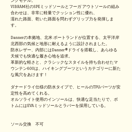
ングモデル。
VIBRAM社のSPEミッドソールとフーガ アウトソールの組み
合わせは、非常に軽量でクッション性に優れ、
濡れた路面、乾いた路面を問わずグリップ力を発揮しま
す。
Dannerの本拠地、北米 ポートランドが位置する、太平洋岸
北西部の気候と地形に耐えるように設計されました。
防水レザー、内部にはDanner®ドライを搭載し、あらゆる
天候でも快適な履き心地を追求。
革新的な軽さと、クラシックなスタイルを持ち合わせたマ
ウンテン600は、ハイキングブーツというカテゴリーに新た
な風穴をあけます！
ダナードライ仕様の防水タイプで、ヒールのTPUパーツが安
定性を高めてくれる。
オルソライト使用のインソールは、快適な足当たりで、ボ
トムにはEVAミッドソールとラバーを採用している。
ソール交換 不可