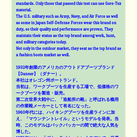
standards. Only those that passed this test can use Gore-Tex
material.
The U.S. military such as Army, Navy, and Air Force as well
as some in Japan Self-Defense Forces wear this brand on
duty, so their quality and performance are proven. They
maintain their status as the top brand among work, hunt,
and military categories today.
Not only in the outdoor market, they seat as the top brand as
a fashion boots market as well.
1932年創業のアメリカのアウトドアブーツブランド
【Danner】（ダナー）。
本社はオレゴン州ポートランド。
当初は、ワークブーツを生産する工場で、低価格のワ
ークブーツを製造・販売。
第二次世界大戦中に、「造船所の靴」と呼ばれる樵用
の作業靴メーカーとして有名になった。
1960年代には、ハイキングブーツを生産ラインに加
え、「マウンテントレイル」というモデルを発表。当
時、このモデルはバックパッカーの間で絶大な人気を
博した。