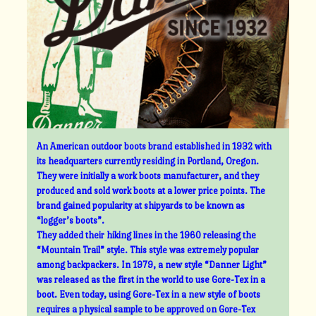
An American outdoor boots brand established in 1932 with
its headquarters currently residing in Portland, Oregon.
They were initially a work boots manufacturer, and they
produced and sold work boots at a lower price points. The
brand gained popularity at shipyards to be known as
“logger’s boots”.
They added their hiking lines in the 1960 releasing the
“Mountain Trail” style. This style was extremely popular
among backpackers. In 1979, a new style “Danner Light”
was released as the first in the world to use Gore-Tex in a
boot. Even today, using Gore-Tex in a new style of boots
requires a physical sample to be approved on Gore-Tex