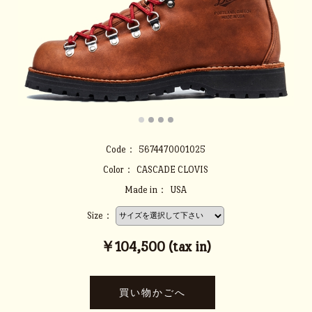
Code：
5674470001025
Color：
CASCADE CLOVIS
Made in：
USA
Size：
￥104,500 (tax in)