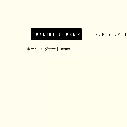
ONLINE STORE
FROM STUMP
ホーム
>
ダナー｜Danner