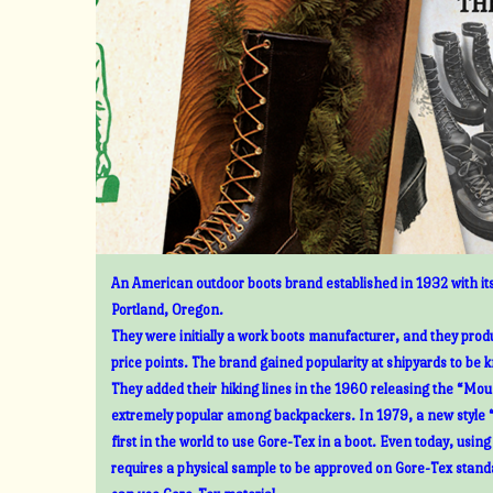
An American outdoor boots brand established in 1932 with its
Portland, Oregon.
They were initially a work boots manufacturer, and they prod
price points. The brand gained popularity at shipyards to be 
They added their hiking lines in the 1960 releasing the “Mount
extremely popular among backpackers. In 1979, a new style 
first in the world to use Gore-Tex in a boot. Even today, usin
requires a physical sample to be approved on Gore-Tex standa