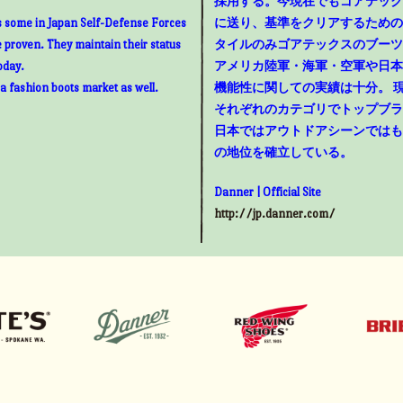
採用する。今現在でもゴアテック
as some in Japan Self-Defense Forces
に送り、基準をクリアするための
e proven. They maintain their status
タイルのみゴアテックスのブーツ
oday.
アメリカ陸軍・海軍・空軍や日本
 a fashion boots market as well.
機能性に関しての実績は十分。 
それぞれのカテゴリでトップブラ
日本ではアウトドアシーンではも
の地位を確立している。
Danner | Official Site
http://jp.danner.com/