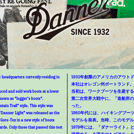
 headquarters currently residing in
1932年創業のアメリカのアウトド
本社はオレゴン州ポートランド。
uced and sold work boots at a lower
当初は、ワークブーツを生産する
known as “logger’s boots”.
第二次世界大戦中に、「造船所の
ain Trail” style. This style was
った。
“Danner Light” was released as the
1960年代には、ハイキングブ
g Gore-Tex in a new style of boots
モデルを発表。当時、このモデル
rds. Only those that passed this test
1979年には、「ダナーライト