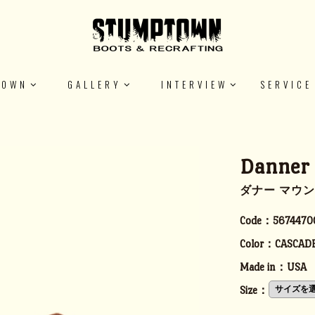
TOWN
GALLERY
INTERVIEW
SERVICE
Danner
ダナー マウ
Code：
5674470
Color：
CASCADE
Made in：
USA
Size：