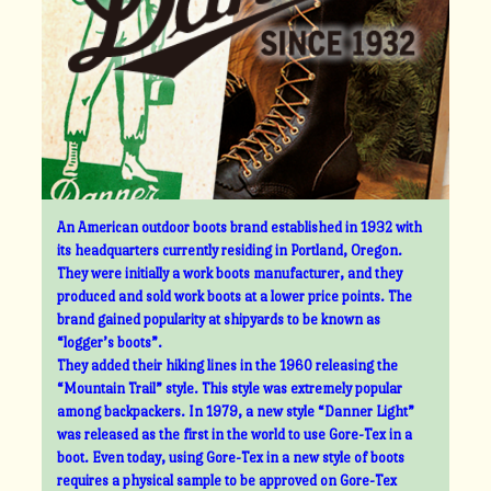
An American outdoor boots brand established in 1932 with
its headquarters currently residing in Portland, Oregon.
They were initially a work boots manufacturer, and they
produced and sold work boots at a lower price points. The
brand gained popularity at shipyards to be known as
“logger’s boots”.
They added their hiking lines in the 1960 releasing the
“Mountain Trail” style. This style was extremely popular
among backpackers. In 1979, a new style “Danner Light”
was released as the first in the world to use Gore-Tex in a
boot. Even today, using Gore-Tex in a new style of boots
requires a physical sample to be approved on Gore-Tex