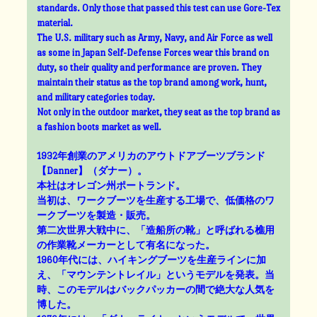
standards. Only those that passed this test can use Gore-Tex
material.
The U.S. military such as Army, Navy, and Air Force as well
as some in Japan Self-Defense Forces wear this brand on
duty, so their quality and performance are proven. They
maintain their status as the top brand among work, hunt,
and military categories today.
Not only in the outdoor market, they seat as the top brand as
a fashion boots market as well.
1932年創業のアメリカのアウトドアブーツブランド
【Danner】（ダナー）。
本社はオレゴン州ポートランド。
当初は、ワークブーツを生産する工場で、低価格のワ
ークブーツを製造・販売。
第二次世界大戦中に、「造船所の靴」と呼ばれる樵用
の作業靴メーカーとして有名になった。
1960年代には、ハイキングブーツを生産ラインに加
え、「マウンテントレイル」というモデルを発表。当
時、このモデルはバックパッカーの間で絶大な人気を
博した。