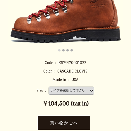
Code：
5674470001022
Color：
CASCADE CLOVIS
Made in：
USA
Size：
￥104,500 (tax in)