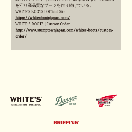
を守り高品質なブーツを作り続けている。
WHITE'S BOOTS | Official Site
https://whitesbootsjapan.com/
WHITE’S BOOTS | Custom Order
http://www.stumptownjapan.com/whites-boots/custom-
order/