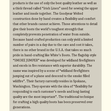
products is the use of only the best quality leather as well as
a thick thread called “Irish Linen” used for sewing the upper
leather and insole together. The Goodyear Welted
construction done by hand creates a flexibility and comfort
that other brands cannot achieve. Those attentions to detail
give their boots the world’s toughest strength that
completely prevents penetration of water from outside.
Because hand-crafted production can only yield a limited
number of pairs in a day due to the care and cost it takes,
there is no other brand in the U.S.A. that takes so much
pride in hand-crafting like White’s Boots. The flagship style
“SMOKE JUMPER” was developed for wildland firefighters
and excels in fire resistance with superior durability. The
name was inspired by a scene of “wildland firefighters
jumping out of a plane and descend to the smoke filled
wildfire”. Their factory currently resides in Spokane,
Washington. They operate with the idea of “flexibility for
responding to each customer’s needs and long-lasting
quality are the most important”. The traditional technique
for crafting a high quality boots has been preserved over
generations.