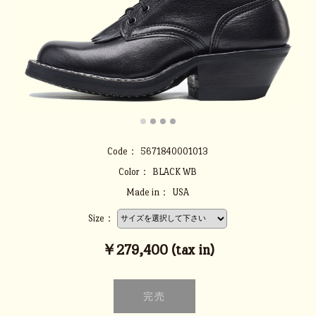
Code：
5671840001013
Color：
BLACK WB
Made in：
USA
Size：
￥279,400 (tax in)