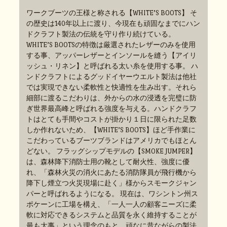
ワークブーツの王様と称される【WHITE’S BOOTS】 そ
の歴史は140年以上に渡り、今現在も頑固なまでにハン
ドクラフト製法の伝統を守り作り続けている。
WHITE’S BOOTSの特徴は厳選されたレザーのみを使用
する事、アッパーレザーとインソールを縫う【アイリ
ッシュ・リネン】と呼ばれる太い糸を使用する事。 ハ
ンドクラフトによるグッドイヤーウエルト製法は他社
では実現できない柔軟性と快適性を生み出す。それら
細部に渡るこだわりは、外からの水の浸透を完璧に防
ぎ世界最高峰と呼ばれる強度を与える。ハンドクラフ
トはとても手間やコストが掛かり１日に限られた足数
しか作れないため、【WHITE’S BOOTS】ほど手作業に
こだわっているブーツブランドはアメリカでもほとん
どない。 フラッグシップモデルの【SMOKE JUMPER】
は、森林降下消防士用の靴として耐火性、強度に優
れ、「森林火災の消火にあたる消防隊員が飛行機から
降下し煙立つ火災現場に赴く」様からスモークジャン
パーと呼ばれるようになる。 現在は、ワシントン州ス
ポケーンに工場を構え、「一人一人の顧客ニーズに柔
軟に対応できるシステムと品質を永く維持することが
最も大事」という理念のもと、頑なに昔ながらの製法