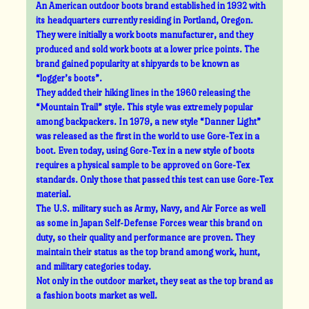
An American outdoor boots brand established in 1932 with
its headquarters currently residing in Portland, Oregon.
They were initially a work boots manufacturer, and they
produced and sold work boots at a lower price points. The
brand gained popularity at shipyards to be known as
“logger’s boots”.
They added their hiking lines in the 1960 releasing the
“Mountain Trail” style. This style was extremely popular
among backpackers. In 1979, a new style “Danner Light”
was released as the first in the world to use Gore-Tex in a
boot. Even today, using Gore-Tex in a new style of boots
requires a physical sample to be approved on Gore-Tex
standards. Only those that passed this test can use Gore-Tex
material.
The U.S. military such as Army, Navy, and Air Force as well
as some in Japan Self-Defense Forces wear this brand on
duty, so their quality and performance are proven. They
maintain their status as the top brand among work, hunt,
and military categories today.
Not only in the outdoor market, they seat as the top brand as
a fashion boots market as well.