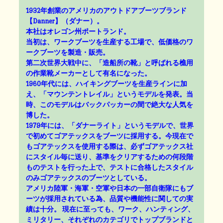
1932年創業のアメリカのアウトドアブーツブランド
【Danner】（ダナー）。
本社はオレゴン州ポートランド。
当初は、ワークブーツを生産する工場で、低価格のワ
ークブーツを製造・販売。
第二次世界大戦中に、「造船所の靴」と呼ばれる樵用
の作業靴メーカーとして有名になった。
1960年代には、ハイキングブーツを生産ラインに加
え、「マウンテントレイル」というモデルを発表。当
時、このモデルはバックパッカーの間で絶大な人気を
博した。
1979年には、「ダナーライト」というモデルで、世界
で初めてゴアテックスをブーツに採用する。今現在で
もゴアテックスを使用する際は、必ずゴアテックス社
にスタイル毎に送り、基準をクリアするための何段階
ものテストを行った上で、テストに合格したスタイル
のみゴアテックスのブーツとしている。
アメリカ陸軍・海軍・空軍や日本の一部自衛隊にもブ
ーツが採用されている為、品質や機能性に関しての実
績は十分。 現在に至っても、ワーク、ハンティング、
ミリタリー、それぞれのカテゴリでトップブランドと