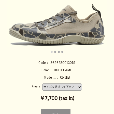
Code：
5636280012019
Color：
DUCK CAMO
Made in：
CHINA
Size：
￥7,700 (tax in)