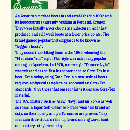
An American outdoor boots brand established in 1932 with
its headquarters currently residing in Portland, Oregon.
They were initially a work boots manufacturer, and they
produced and sold work boots at a lower price points. The
brand gained popularity at shipyards to be known as
“logger’s boots”.
They added their hiking lines in the 1960 releasing the
“Mountain Trail” style. This style was extremely popular
among backpackers. In 1979, a new style “Danner Light”
was released as the first in the world to use Gore-Tex in a
boot. Even today, using Gore-Tex in a new style of boots
requires a physical sample to be approved on Gore-Tex
standards. Only those that passed this test can use Gore-Tex
material.
The U.S. military such as Army, Navy, and Air Force as well
as some in Japan Self-Defense Forces wear this brand on
duty, so their quality and performance are proven. They
maintain their status as the top brand among work, hunt,
and military categories today.