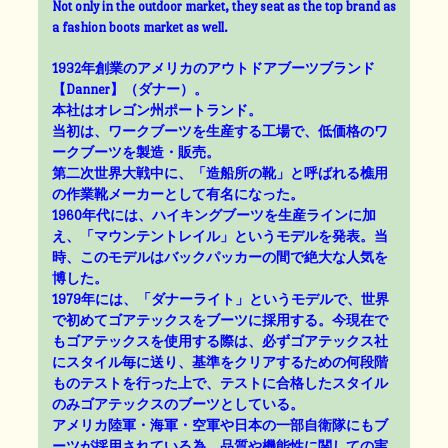
Not only in the outdoor market, they seat as the top brand as
a fashion boots market as well.
1932年創業のアメリカのアウトドアブーツブランド
【Danner】（ダナー）。
本社はオレゴン州ポートランド。
当初は、ワークブーツを生産する工場で、低価格のワ
ークブーツを製造・販売。
第二次世界大戦中に、「造船所の靴」と呼ばれる樵用
の作業靴メーカーとして有名になった。
1960年代には、ハイキングブーツを生産ラインに加
え、「マウンテントレイル」というモデルを発表。当
時、このモデルはバックパッカーの間で絶大な人気を
博した。
1979年には、「ダナーライト」というモデルで、世界
で初めてゴアテックスをブーツに採用する。今現在で
もゴアテックスを使用する際は、必ずゴアテックス社
にスタイル毎に送り、基準をクリアするための何段階
ものテストを行った上で、テストに合格したスタイル
のみゴアテックスのブーツとしている。
アメリカ陸軍・海軍・空軍や日本の一部自衛隊にもブ
ーツが採用されている為、品質や機能性に関しての実