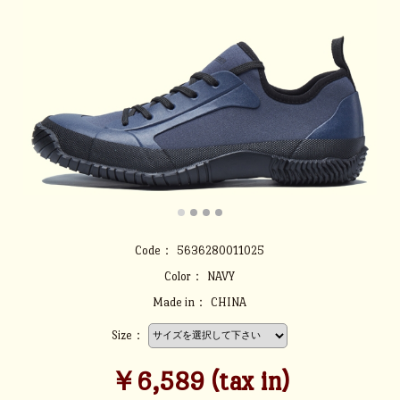
Code：
5636280011025
Color：
NAVY
Made in：
CHINA
Size：
￥6,589 (tax in)