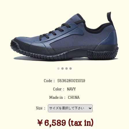
Code：
5636280011019
Color：
NAVY
Made in：
CHINA
Size：
￥6,589 (tax in)