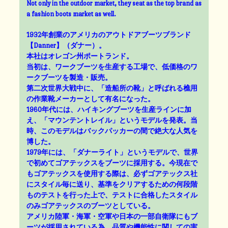
Not only in the outdoor market, they seat as the top brand as
a fashion boots market as well.
1932年創業のアメリカのアウトドアブーツブランド
【Danner】（ダナー）。
本社はオレゴン州ポートランド。
当初は、ワークブーツを生産する工場で、低価格のワ
ークブーツを製造・販売。
第二次世界大戦中に、「造船所の靴」と呼ばれる樵用
の作業靴メーカーとして有名になった。
1960年代には、ハイキングブーツを生産ラインに加
え、「マウンテントレイル」というモデルを発表。当
時、このモデルはバックパッカーの間で絶大な人気を
博した。
1979年には、「ダナーライト」というモデルで、世界
で初めてゴアテックスをブーツに採用する。今現在で
もゴアテックスを使用する際は、必ずゴアテックス社
にスタイル毎に送り、基準をクリアするための何段階
ものテストを行った上で、テストに合格したスタイル
のみゴアテックスのブーツとしている。
アメリカ陸軍・海軍・空軍や日本の一部自衛隊にもブ
ーツが採用されている為、品質や機能性に関しての実