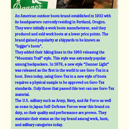
An American outdoor boots brand established in 1932 with
its headquarters currently residing in Portland, Oregon.
They were initially a work boots manufacturer, and they
produced and sold work boots at a lower price points. The
brand gained popularity at shipyards to be known as
“logger’s boots”.
They added their hiking lines in the 1960 releasing the
“Mountain Trail” style. This style was extremely popular
among backpackers. In 1979, a new style “Danner Light”
was released as the first in the world to use Gore-Tex in a
boot. Even today, using Gore-Tex in a new style of boots
requires a physical sample to be approved on Gore-Tex
standards. Only those that passed this test can use Gore-Tex
material.
The U.S. military such as Army, Navy, and Air Force as well
as some in Japan Self-Defense Forces wear this brand on
duty, so their quality and performance are proven. They
maintain their status as the top brand among work, hunt,
and military categories today.