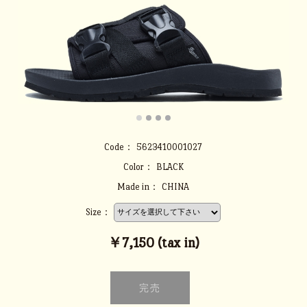
Code：
5623410001027
Color：
BLACK
Made in：
CHINA
Size：
￥7,150 (tax in)