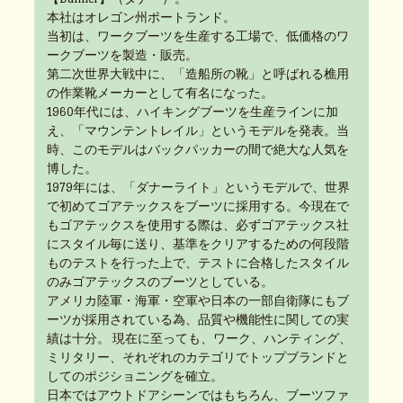
本社はオレゴン州ポートランド。
当初は、ワークブーツを生産する工場で、低価格のワ
ークブーツを製造・販売。
第二次世界大戦中に、「造船所の靴」と呼ばれる樵用
の作業靴メーカーとして有名になった。
1960年代には、ハイキングブーツを生産ラインに加
え、「マウンテントレイル」というモデルを発表。当
時、このモデルはバックパッカーの間で絶大な人気を
博した。
1979年には、「ダナーライト」というモデルで、世界
で初めてゴアテックスをブーツに採用する。今現在で
もゴアテックスを使用する際は、必ずゴアテックス社
にスタイル毎に送り、基準をクリアするための何段階
ものテストを行った上で、テストに合格したスタイル
のみゴアテックスのブーツとしている。
アメリカ陸軍・海軍・空軍や日本の一部自衛隊にもブ
ーツが採用されている為、品質や機能性に関しての実
績は十分。 現在に至っても、ワーク、ハンティング、
ミリタリー、それぞれのカテゴリでトップブランドと
してのポジショニングを確立。
日本ではアウトドアシーンではもちろん、ブーツファ