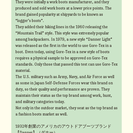
They were initially a work boots manufacturer, and they
produced and sold work boots at a lower price points. The
brand gained popularity at shipyards to be known as
“logger’s boots”.
They added their hiking lines in the 1960 releasing the
“Mountain Trail” style. This style was extremely popular
among backpackers. In 1979, a new style “Danner Light”
was released as the first in the world to use Gore-Tex in a
boot. Even today, using Gore-Tex in a new style of boots
requires a physical sample to be approved on Gore-Tex
standards. Only those that passed this test can use Gore-Tex
material.
The U.S. military such as Army, Navy, and Air Force as well
as some in Japan Self-Defense Forces wear this brand on
duty, so their quality and performance are proven. They
maintain their status as the top brand among work, hunt,
and military categories today.
Not only in the outdoor market, they seat as the top brand as
a fashion boots market as well.
1932年創業のアメリカのアウトドアブーツブランド
【Danner】（ダナー）。