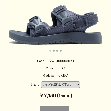
Code：
5623400003023
Color：
GRAY
Made in：
CHINA
Size：
￥7,150 (tax in)