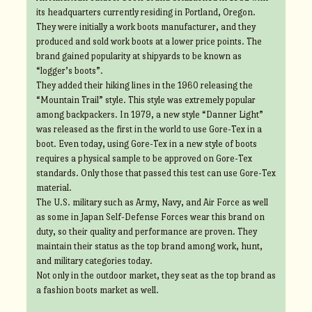
its headquarters currently residing in Portland, Oregon.
They were initially a work boots manufacturer, and they
produced and sold work boots at a lower price points. The
brand gained popularity at shipyards to be known as
“logger’s boots”.
They added their hiking lines in the 1960 releasing the
“Mountain Trail” style. This style was extremely popular
among backpackers. In 1979, a new style “Danner Light”
was released as the first in the world to use Gore-Tex in a
boot. Even today, using Gore-Tex in a new style of boots
requires a physical sample to be approved on Gore-Tex
standards. Only those that passed this test can use Gore-Tex
material.
The U.S. military such as Army, Navy, and Air Force as well
as some in Japan Self-Defense Forces wear this brand on
duty, so their quality and performance are proven. They
maintain their status as the top brand among work, hunt,
and military categories today.
Not only in the outdoor market, they seat as the top brand as
a fashion boots market as well.