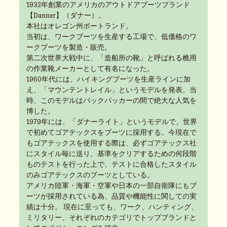
1932年創業のアメリカのアウトドアブーツブランド
【Danner】（ダナー）。
本社はオレゴン州ポートランド。
当初は、ワークブーツを生産する工場で、低価格のワ
ークブーツを製造・販売。
第二次世界大戦中に、「造船所の靴」と呼ばれる樵用
の作業靴メーカーとして有名になった。
1960年代には、ハイキングブーツを生産ラインに加
え、「マウンテントレイル」というモデルを発表。当
時、このモデルはバックパッカーの間で絶大な人気を
博した。
1979年には、「ダナーライト」というモデルで、世界
で初めてゴアテックスをブーツに採用する。今現在で
もゴアテックスを使用する際は、必ずゴアテックス社
にスタイル毎に送り、基準をクリアするための何段階
ものテストを行った上で、テストに合格したスタイル
のみゴアテックスのブーツとしている。
アメリカ陸軍・海軍・空軍や日本の一部自衛隊にもブ
ーツが採用されている為、品質や機能性に関しての実
績は十分。 現在に至っても、ワーク、ハンティング、
ミリタリー、それぞれのカテゴリでトップブランドと