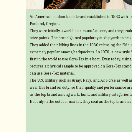
An American outdoor boots brand established in 1932 with its
Portland, Oregon.
They were initially a work boots manufacturer, and they prod
price points. The brand gained popularity at shipyards to be 
They added their hiking lines in the 1960 releasing the “Mount
extremely popular among backpackers. In 1979, a new style 
first in the world to use Gore-Tex in a boot. Even today, usin
requires a physical sample to be approved on Gore-Tex standa
can use Gore-Tex material.
The U.S. military such as Army, Navy, and Air Force as well 
wear this brand on duty, so their quality and performance ar
as the top brand among work, hunt, and military categories t
Not only in the outdoor market, they seat as the top brand as