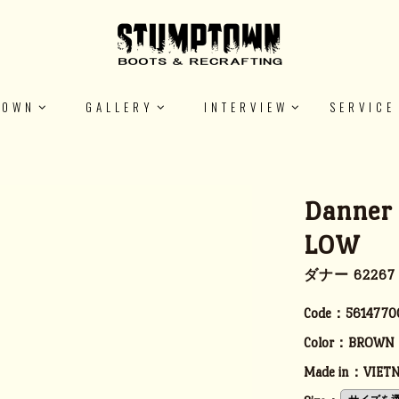
TOWN
GALLERY
INTERVIEW
SERVICE
Danner
LOW
ダナー 6226
Code：
5614770
Color：
BROWN
Made in：
VIET