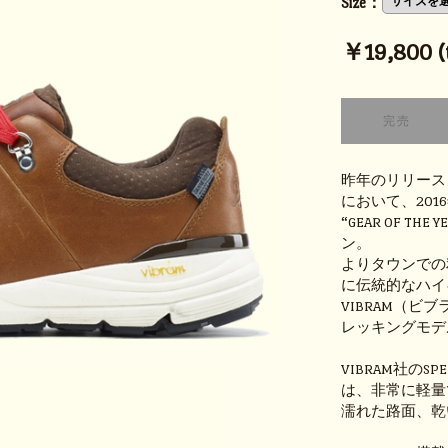
Size：
￥19,800 (t
昨年のリリースよ
において、201
“GEAR OF TH
ン。
よりタウンでの
に伝統的なハイ
VIBRAM（
レッキングモデ
VIBRAM社の
は、非常に軽量
濡れた路面、乾