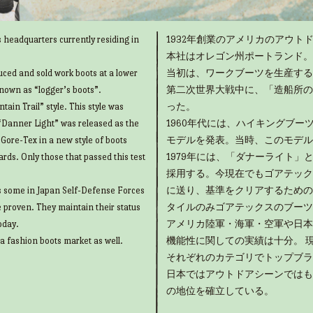
 headquarters currently residing in
1932年創業のアメリカのアウトド
本社はオレゴン州ポートランド。
uced and sold work boots at a lower
当初は、ワークブーツを生産する
known as “logger’s boots”.
第二次世界大戦中に、「造船所の
ain Trail” style. This style was
った。
“Danner Light” was released as the
1960年代には、ハイキングブ
g Gore-Tex in a new style of boots
モデルを発表。当時、このモデル
rds. Only those that passed this test
1979年には、「ダナーライト
採用する。今現在でもゴアテック
as some in Japan Self-Defense Forces
に送り、基準をクリアするための
e proven. They maintain their status
タイルのみゴアテックスのブーツ
oday.
アメリカ陸軍・海軍・空軍や日本
 a fashion boots market as well.
機能性に関しての実績は十分。 
それぞれのカテゴリでトップブラ
日本ではアウトドアシーンではも
の地位を確立している。