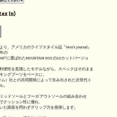
ax in)
り、アメリカのライフスタイル誌『Men's Journal』
6年の
E YEAR”に選ばれたMOUNTAIN 600 のLOカットバージョ
利便性を意識したモデルながら、スペックはそのまま
キングブーツをベースに、
ビブラム）社との共同開発によって生み出された次世代ト
ル。
SPEミッドソールとフーガ アウトソールの組み合わせ
でクッション性に優れ、
いた路面を問わずグリップ力を発揮します。