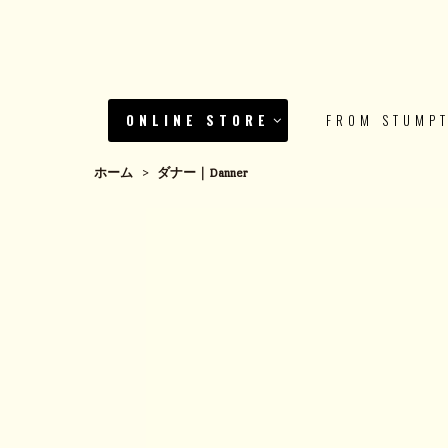
ONLINE STORE
FROM STUMP
ホーム
>
ダナー｜Danner