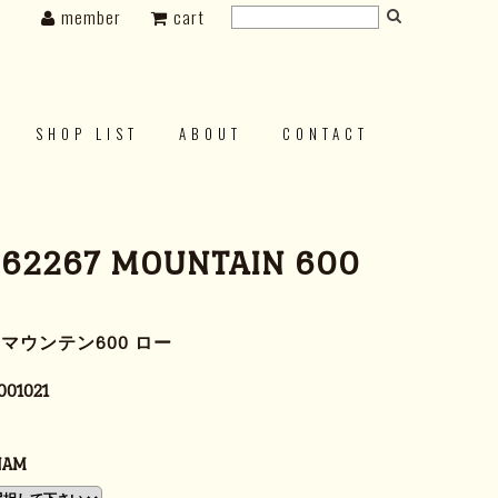
member
cart
SHOP LIST
ABOUT
CONTACT
 62267 MOUNTAIN 600
7 マウンテン600 ロー
001021
NAM