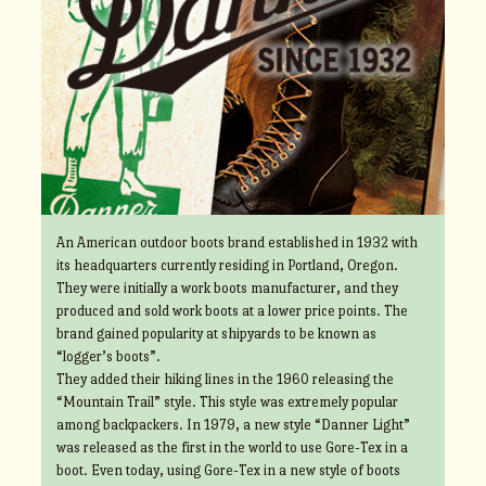
An American outdoor boots brand established in 1932 with
its headquarters currently residing in Portland, Oregon.
They were initially a work boots manufacturer, and they
produced and sold work boots at a lower price points. The
brand gained popularity at shipyards to be known as
“logger’s boots”.
They added their hiking lines in the 1960 releasing the
“Mountain Trail” style. This style was extremely popular
among backpackers. In 1979, a new style “Danner Light”
was released as the first in the world to use Gore-Tex in a
boot. Even today, using Gore-Tex in a new style of boots