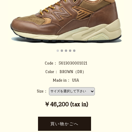
Code：
5613030001021
Color：
BROWN（DR）
Made in：
USA
Size：
￥46,200 (tax in)