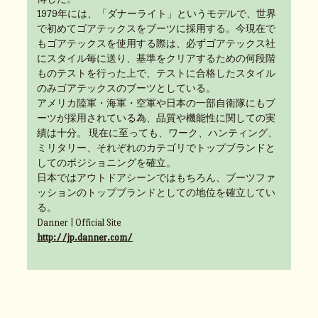
1979年には、「ダナーライト」というモデルで、世界
で初めてゴアテックスをブーツに採用する。今現在で
もゴアテックスを使用する際は、必ずゴアテックス社
にスタイル毎に送り、基準をクリアするための何段階
ものテストを行った上で、テストに合格したスタイル
のみゴアテックスのブーツとしている。
アメリカ陸軍・海軍・空軍や日本の一部自衛隊にもブ
ーツが採用されている為、品質や機能性に関しての実
績は十分。 現在に至っても、ワーク、ハンティング、
ミリタリー、それぞれのカテゴリでトップブランドと
してのポジショニングを確立。
日本ではアウトドアシーンではもちろん、ブーツファ
ッションのトップブランドとしての地位を確立してい
る。
Danner | Official Site
http://jp.danner.com/