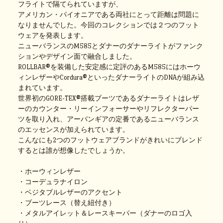
フライトで隔てられていますが、
アメリカン・パイオニアである両社にとって距離は問題に
なりませんでした。今回のコレクションでは２つのフット
ウェアを発表します。
ニューバランスのM585とダナーのダナーライトがファンク
ションやデザイン面で融合しました。
ROLLBAR®を装備した安定感に定評のあるM585にはホーウ
ィンレザーやCordura®といったダナーライトのDNAが組み込
まれています。
世界初のGORE-TEX®搭載ブーツであるダナーライトはレザ
ーのカウンター・リーインフォーサーやリフレクターパー
ツを取り入れ、アーバンギアの定番であるニューバランス
のエッセンスが加えられています。
こんなにも2つのフットウェアブランドがきれいにブレンド
するとは誰が想像したでしょうか。
・ホーウィンレザー
・コーデュラナイロン
・ベジタブルレザーのアクセント
・ブーツレース（替え紐付き）
・メタルアイレット＆レースキーパー（ダナーのロゴ入