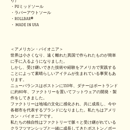
り）
・PUミッドソール
・ラバーアウトソール
・ROLLBAR®
・ MADE IN USA
＜アメリカン・パイオニア＞
世界は小さくなり、遠く離れた異国で作られたものが簡単
に手に入るようになりました。
しかし、受け継いできた技術や経験をアメリカで実践する
ことによって素晴らしいアイテムが生まれている事実もあ
ります。
ニューバランスはボストンに110年、ダナーはポートランド
に約80年、ファクトリーを置いてフットウェアの開発・製
作をしてきました。
ファクトリーは地域の文化に感化され、共に成長し、今や
各都市を代表するブランドになりました。私たちはアメリ
カン・パイオニアです。
私たちの独自性はファクトリーで脈々と受け継がれている
クラフツマンシップと一緒に成長してきたボストン／ポー