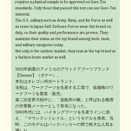
requires a physical sample to be approved on Gore-Tex
standards. Only those that passed this test can use Gore-Tex
material.
The U.S. military such as Army, Navy, and Air Force as well
as some in Japan Self-Defense Forces wear this brand on
duty, so their quality and performance are proven. They
maintain their status as the top brand among work, hunt,
and military categories today.
Not only in the outdoor market, they seat as the top brand as
a fashion boots market as well.
1932年創業のアメリカのアウトドアブーツブランド
【Danner】（ダナー）。
本社はオレゴン州ポートランド。
当初は、ワークブーツを生産する工場で、低価格のワ
ークブーツを製造・販売。
第二次世界大戦中に、「造船所の靴」と呼ばれる樵用
の作業靴メーカーとして有名になった。
1960年代には、ハイキングブーツを生産ラインに加
え、「マウンテントレイル」というモデルを発表。当
時、このモデルはバックパッカーの間で絶大な人気を
博した。