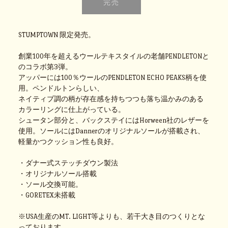
STUMPTOWN 限定発売。
創業100年を超えるウールテキスタイルの老舗PENDLETONと
のコラボ第3弾。
アッパーには100％ウールのPENDLETON ECHO PEAKS柄を使
用。ペンドルトンらしい、
ネイティブ調の柄が存在感を持ちつつも落ち温かみのある
カラーリングに仕上がっている。
シュータン部分と、バックステイにはHorween社のレザーを
使用。ソールにはDannerのオリジナルソールが搭載され、
軽量かつクッション性も良好。
・ダナー式ステッチダウン製法
・オリジナルソール搭載
・ソール交換可能。
・GORETEX未搭載
※USA生産のMT. LIGHT等よりも、若干大き目のつくりとな
っております。