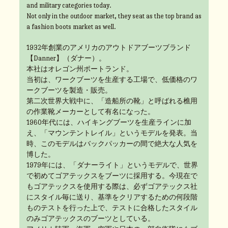
and military categories today.
Not only in the outdoor market, they seat as the top brand as
a fashion boots market as well.
1932年創業のアメリカのアウトドアブーツブランド
【Danner】（ダナー）。
本社はオレゴン州ポートランド。
当初は、ワークブーツを生産する工場で、低価格のワ
ークブーツを製造・販売。
第二次世界大戦中に、「造船所の靴」と呼ばれる樵用
の作業靴メーカーとして有名になった。
1960年代には、ハイキングブーツを生産ラインに加
え、「マウンテントレイル」というモデルを発表。当
時、このモデルはバックパッカーの間で絶大な人気を
博した。
1979年には、「ダナーライト」というモデルで、世界
で初めてゴアテックスをブーツに採用する。今現在で
もゴアテックスを使用する際は、必ずゴアテックス社
にスタイル毎に送り、基準をクリアするための何段階
ものテストを行った上で、テストに合格したスタイル
のみゴアテックスのブーツとしている。