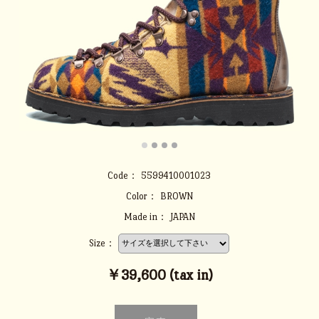
Code：
5599410001023
Color：
BROWN
Made in：
JAPAN
Size：
￥39,600 (tax in)