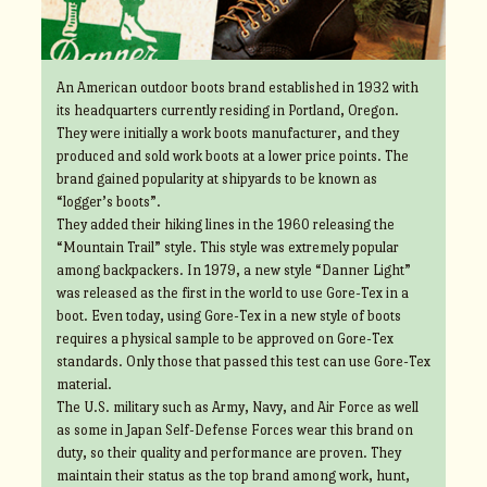
An American outdoor boots brand established in 1932 with
its headquarters currently residing in Portland, Oregon.
They were initially a work boots manufacturer, and they
produced and sold work boots at a lower price points. The
brand gained popularity at shipyards to be known as
“logger’s boots”.
They added their hiking lines in the 1960 releasing the
“Mountain Trail” style. This style was extremely popular
among backpackers. In 1979, a new style “Danner Light”
was released as the first in the world to use Gore-Tex in a
boot. Even today, using Gore-Tex in a new style of boots
requires a physical sample to be approved on Gore-Tex
standards. Only those that passed this test can use Gore-Tex
material.
The U.S. military such as Army, Navy, and Air Force as well
as some in Japan Self-Defense Forces wear this brand on
duty, so their quality and performance are proven. They
maintain their status as the top brand among work, hunt,