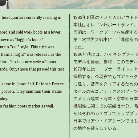
 headquarters currently residing in
1932年創業のアメリカのアウトド
本社はオレゴン州ポートランド。
uced and sold work boots at a lower
当初は、ワークブーツを生産する
known as “logger’s boots”.
第二次世界大戦中に、「造船所の
ain Trail” style. This style was
った。
“Danner Light” was released as the
1960年代には、ハイキングブ
g Gore-Tex in a new style of boots
モデルを発表。当時、このモデル
rds. Only those that passed this test
1979年には、「ダナーライト
採用する。今現在でもゴアテック
as some in Japan Self-Defense Forces
に送り、基準をクリアするための
e proven. They maintain their status
タイルのみゴアテックスのブーツ
oday.
アメリカ陸軍・海軍・空軍や日本
 a fashion boots market as well.
機能性に関しての実績は十分。 
それぞれのカテゴリでトップブラ
日本ではアウトドアシーンではも
の地位を確立している。