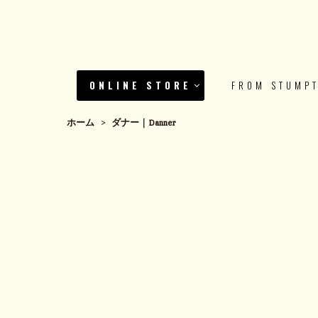
ONLINE STORE
FROM STUMP
ホーム
>
ダナー｜Danner