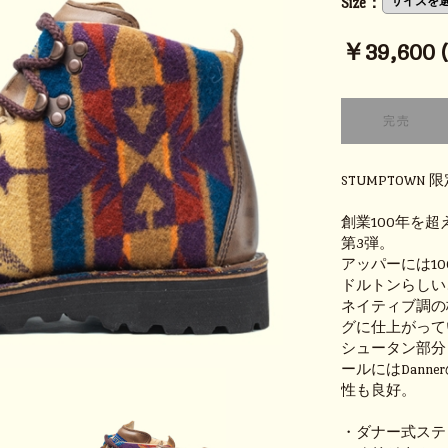
Size：
￥39,600 (t
STUMPTOWN
創業100年を超
第3弾。
アッパーには100
ドルトンらしい
ネイティブ調の
グに仕上がって
シュータン部分
ールにはDan
性も良好。
・ダナー式ステ