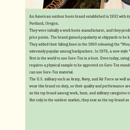
An American outdoor boots brand established in 1932 with its
Portland, Oregon.
They were initially a work boots manufacturer, and they prod
price points. The brand gained popularity at shipyards to be 
They added their hiking lines in the 1960 releasing the “Mount
extremely popular among backpackers. In 1979, a new style 
first in the world to use Gore-Tex in a boot. Even today, usin
requires a physical sample to be approved on Gore-Tex standa
can use Gore-Tex material.
The U.S. military such as Army, Navy, and Air Force as well 
wear this brand on duty, so their quality and performance ar
as the top brand among work, hunt, and military categories t
Not only in the outdoor market, they seat as the top brand as