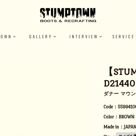
TOWN
GALLERY
INTERVIEW
SERVICE
【STU
D21440
ダナー マウ
Code：
5599410
Color：
BROWN
Made in：
JAPA