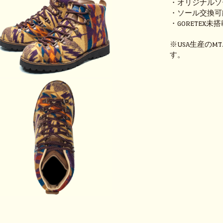
・オリジナルソ
・ソール交換可
・GORETEX未
※USA生産のM
す。