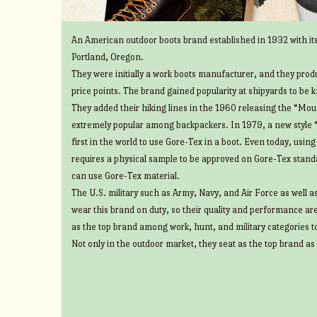
An American outdoor boots brand established in 1932 with its
Portland, Oregon.
They were initially a work boots manufacturer, and they prod
price points. The brand gained popularity at shipyards to be 
They added their hiking lines in the 1960 releasing the “Mount
extremely popular among backpackers. In 1979, a new style 
first in the world to use Gore-Tex in a boot. Even today, usin
requires a physical sample to be approved on Gore-Tex standa
can use Gore-Tex material.
The U.S. military such as Army, Navy, and Air Force as well 
wear this brand on duty, so their quality and performance ar
as the top brand among work, hunt, and military categories t
Not only in the outdoor market, they seat as the top brand as