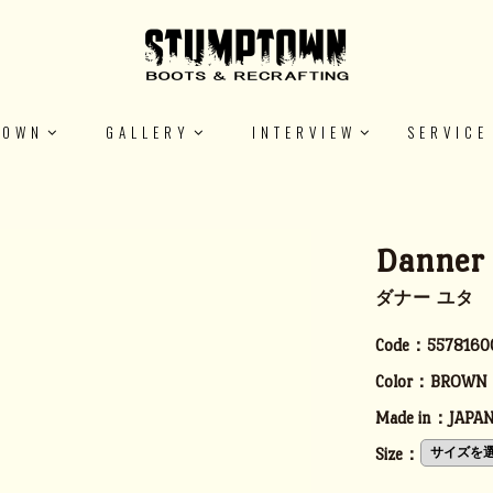
TOWN
GALLERY
INTERVIEW
SERVICE
Danner
ダナー ユタ
Code：
5578160
Color：
BROWN
Made in：
JAPA
Size：