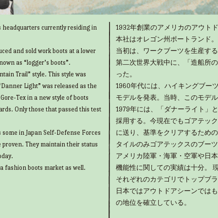
 headquarters currently residing in
1932年創業のアメリカのアウトド
本社はオレゴン州ポートランド。
uced and sold work boots at a lower
当初は、ワークブーツを生産する
known as “logger’s boots”.
第二次世界大戦中に、「造船所の
ain Trail” style. This style was
った。
“Danner Light” was released as the
1960年代には、ハイキングブ
g Gore-Tex in a new style of boots
モデルを発表。当時、このモデル
rds. Only those that passed this test
1979年には、「ダナーライト
採用する。今現在でもゴアテック
as some in Japan Self-Defense Forces
に送り、基準をクリアするための
e proven. They maintain their status
タイルのみゴアテックスのブーツ
oday.
アメリカ陸軍・海軍・空軍や日本
 a fashion boots market as well.
機能性に関しての実績は十分。 
それぞれのカテゴリでトップブラ
日本ではアウトドアシーンではも
の地位を確立している。