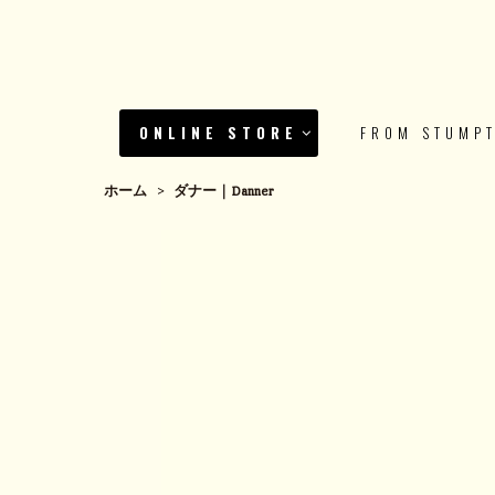
ONLINE STORE
FROM STUMP
ホーム
>
ダナー｜Danner