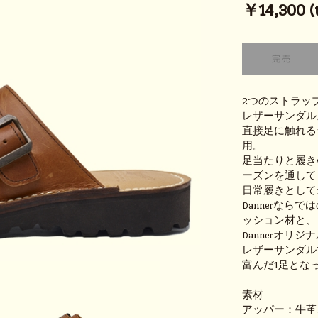
￥14,300 (t
2つのストラッ
レザーサンダル
直接足に触れる
用。
足当たりと履き
ーズンを通して
日常履きとして
Dannerな
ッション材と、
Dannerオリ
レザーサンダル
富んだ1足とな
素材
アッパー：牛革