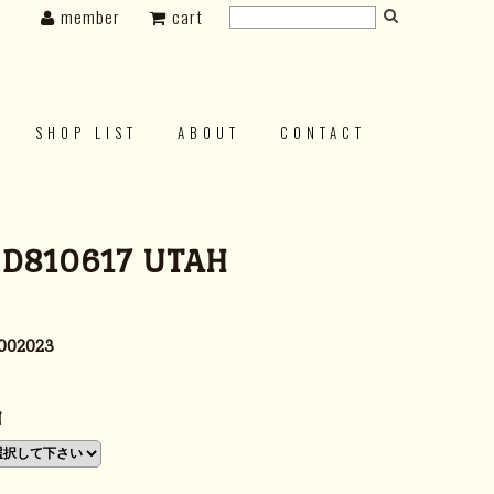
member
cart
SHOP LIST
ABOUT
CONTACT
 D810617 UTAH
002023
N