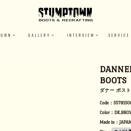
TOWN
GALLERY
INTERVIEW
SERVICE
DANNE
BOOTS
ダナー ポス
Code：
5578150
Color：
DK.BRO
Made in：
JAPA