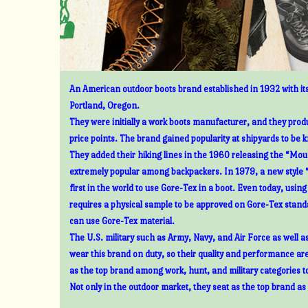
An American outdoor boots brand established in 1932 with its
Portland, Oregon.
They were initially a work boots manufacturer, and they prod
price points. The brand gained popularity at shipyards to be 
They added their hiking lines in the 1960 releasing the “Mount
extremely popular among backpackers. In 1979, a new style 
first in the world to use Gore-Tex in a boot. Even today, usin
requires a physical sample to be approved on Gore-Tex standa
can use Gore-Tex material.
The U.S. military such as Army, Navy, and Air Force as well 
wear this brand on duty, so their quality and performance ar
as the top brand among work, hunt, and military categories t
Not only in the outdoor market, they seat as the top brand as