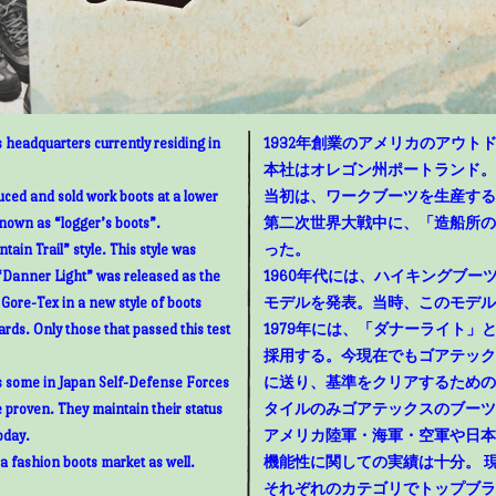
 headquarters currently residing in
1932年創業のアメリカのアウトド
本社はオレゴン州ポートランド。
uced and sold work boots at a lower
当初は、ワークブーツを生産する
known as “logger’s boots”.
第二次世界大戦中に、「造船所の
ain Trail” style. This style was
った。
“Danner Light” was released as the
1960年代には、ハイキングブ
g Gore-Tex in a new style of boots
モデルを発表。当時、このモデル
rds. Only those that passed this test
1979年には、「ダナーライト
採用する。今現在でもゴアテック
as some in Japan Self-Defense Forces
に送り、基準をクリアするための
e proven. They maintain their status
タイルのみゴアテックスのブーツ
oday.
アメリカ陸軍・海軍・空軍や日本
 a fashion boots market as well.
機能性に関しての実績は十分。 
それぞれのカテゴリでトップブラ