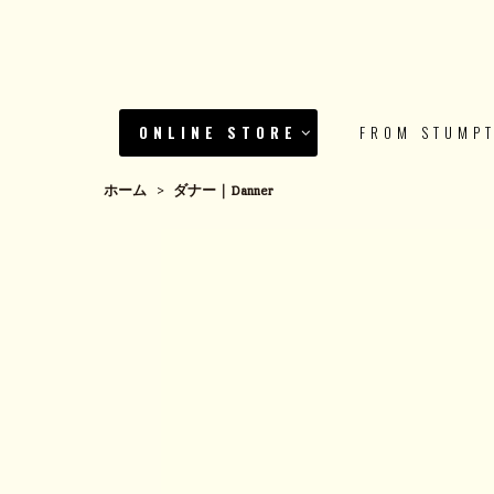
ONLINE STORE
FROM STUMP
ホーム
>
ダナー｜Danner