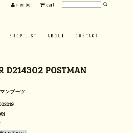
member
cart
SHOP LIST
ABOUT
CONTACT
R D214302 POSTMAN
トマンブーツ
002019
WN
N