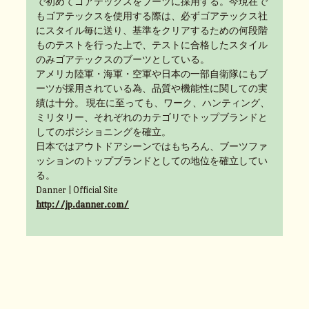
で初めてゴアテックスをブーツに採用する。今現在で
もゴアテックスを使用する際は、必ずゴアテックス社
にスタイル毎に送り、基準をクリアするための何段階
ものテストを行った上で、テストに合格したスタイル
のみゴアテックスのブーツとしている。
アメリカ陸軍・海軍・空軍や日本の一部自衛隊にもブ
ーツが採用されている為、品質や機能性に関しての実
績は十分。 現在に至っても、ワーク、ハンティング、
ミリタリー、それぞれのカテゴリでトップブランドと
してのポジショニングを確立。
日本ではアウトドアシーンではもちろん、ブーツファ
ッションのトップブランドとしての地位を確立してい
る。
Danner | Official Site
http://jp.danner.com/