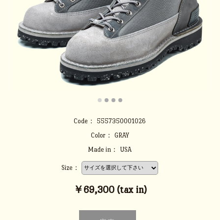
Code：
5557350001026
Color：
GRAY
Made in：
USA
Size：
￥69,300 (tax in)