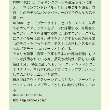
1960年代には、ハイキングブーツを生産ラインに加
え、「マウンテントレイル」というモデルを発表。当
時、このモデルはバックパッカーの間で絶大な人気を
博した。
1979年には、「ダナーライト」というモデルで、世界
で初めてゴアテックスをブーツに採用する。今現在で
もゴアテックスを使用する際は、必ずゴアテックス社
にスタイル毎に送り、基準をクリアするための何段階
ものテストを行った上で、テストに合格したスタイル
のみゴアテックスのブーツとしている。
アメリカ陸軍・海軍・空軍や日本の一部自衛隊にもブ
ーツが採用されている為、品質や機能性に関しての実
績は十分。 現在に至っても、ワーク、ハンティング、
ミリタリー、それぞれのカテゴリでトップブランドと
してのポジショニングを確立。
日本ではアウトドアシーンではもちろん、ブーツファ
ッションのトップブランドとしての地位を確立してい
る。
Danner | Official Site
http://jp.danner.com/