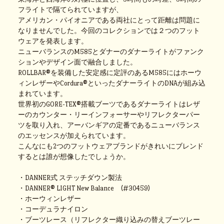
フライトで隔てられていますが、
アメリカン・パイオニアである両社にとって距離は問題に
なりませんでした。今回のコレクションでは２つのフット
ウェアを発表します。
ニューバランスのM585とダナーのダナーライトがファンク
ションやデザイン面で融合しました。
ROLLBAR®を装備した安定感に定評のあるM585にはホーウ
ィンレザーやCordura®といったダナーライトのDNAが組み込
まれています。
世界初のGORE-TEX®搭載ブーツであるダナーライトはレザ
ーのカウンター・リーインフォーサーやリフレクターパー
ツを取り入れ、アーバンギアの定番であるニューバランス
のエッセンスが加えられています。
こんなにも2つのフットウェアブランドがきれいにブレンド
するとは誰が想像したでしょうか。
・DANNER式 ステッチダウン製法
・DANNER® LIGHT New Balance (#30459)
・ホーウィンレザー
・コーデュラナイロン
・ブーツレース（リフレクター織り込みの替えブーツレー