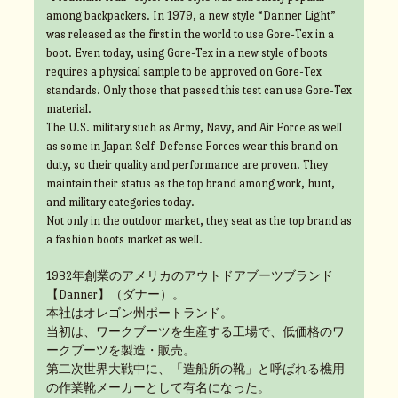
among backpackers. In 1979, a new style “Danner Light”
was released as the first in the world to use Gore-Tex in a
boot. Even today, using Gore-Tex in a new style of boots
requires a physical sample to be approved on Gore-Tex
standards. Only those that passed this test can use Gore-Tex
material.
The U.S. military such as Army, Navy, and Air Force as well
as some in Japan Self-Defense Forces wear this brand on
duty, so their quality and performance are proven. They
maintain their status as the top brand among work, hunt,
and military categories today.
Not only in the outdoor market, they seat as the top brand as
a fashion boots market as well.
1932年創業のアメリカのアウトドアブーツブランド
【Danner】（ダナー）。
本社はオレゴン州ポートランド。
当初は、ワークブーツを生産する工場で、低価格のワ
ークブーツを製造・販売。
第二次世界大戦中に、「造船所の靴」と呼ばれる樵用
の作業靴メーカーとして有名になった。