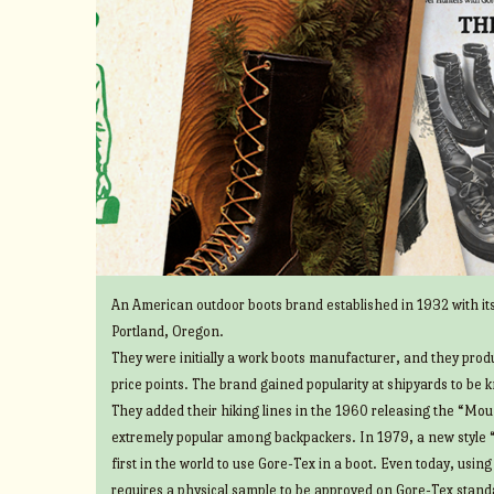
An American outdoor boots brand established in 1932 with its
Portland, Oregon.
They were initially a work boots manufacturer, and they prod
price points. The brand gained popularity at shipyards to be 
They added their hiking lines in the 1960 releasing the “Mount
extremely popular among backpackers. In 1979, a new style 
first in the world to use Gore-Tex in a boot. Even today, usin
requires a physical sample to be approved on Gore-Tex standa