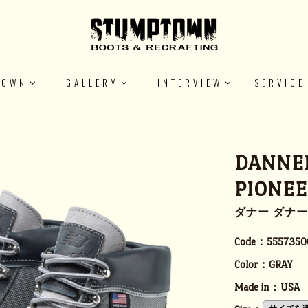
TOWN
GALLERY
INTERVIEW
SERVICE
DANNER
PIONEE
ダナー ダナ
Code：
5557350
Color：
GRAY
Made in：
USA