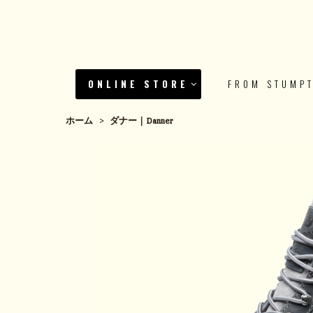
ONLINE STORE
FROM STUMP
ホーム
>
ダナー｜Danner