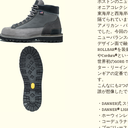
ボストンのニュ
オニアコレクショ
東海岸と西海岸
隔てられていま
アメリカン・パ
でした。今回の
ニューバランス
デザイン面で融
ROLLBAR®
やCordura
世界初のGORE
ター・リーイン
ンギアの定番で
す。
こんなにも2つ
誰が想像したで
・DANNER式
・DANNER® LIGH
・ホーウィンレ
・コーデュラナ
・ブーツレース