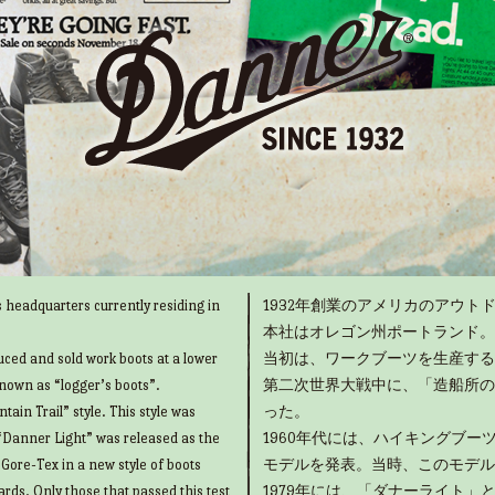
 headquarters currently residing in
1932年創業のアメリカのアウトド
本社はオレゴン州ポートランド。
uced and sold work boots at a lower
当初は、ワークブーツを生産する
known as “logger’s boots”.
第二次世界大戦中に、「造船所の
ain Trail” style. This style was
った。
“Danner Light” was released as the
1960年代には、ハイキングブ
g Gore-Tex in a new style of boots
モデルを発表。当時、このモデル
rds. Only those that passed this test
1979年には、「ダナーライト