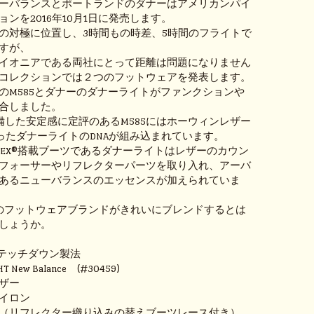
ーバランスとポートランドのダナーはアメリカンパイ
ンを2016年10月1日に発売します。
の対極に位置し、3時間もの時差、5時間のフライトで
すが、
イオニアである両社にとって距離は問題になりません
コレクションでは２つのフットウェアを発表します。
のM585とダナーのダナーライトがファンクションや
合しました。
を装備した安定感に定評のあるM585にはホーウィンレザー
®といったダナーライトのDNAが組み込まれています。
-TEX®搭載ブーツであるダナーライトはレザーのカウン
フォーサーやリフレクターパーツを取り入れ、アーバ
あるニューバランスのエッセンスが加えられていま
のフットウェアブランドがきれいにブレンドするとは
しょうか。
 ステッチダウン製法
T New Balance (#30459)
ザー
イロン
（リフレクター織り込みの替えブーツレース付き）