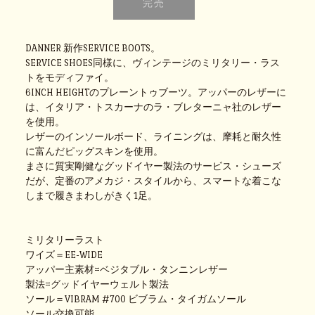
DANNER 新作SERVICE BOOTS。
SERVICE SHOES同様に、ヴィンテージのミリタリー・ラス
トをモディファイ。
6INCH HEIGHTのプレーントゥブーツ。アッパーのレザーに
は、イタリア・トスカーナのラ・ブレターニャ社のレザー
を使用。
レザーのインソールボード、ライニングは、摩耗と耐久性
に富んだピッグスキンを使用。
まさに質実剛健なグッドイヤー製法のサービス・シューズ
だが、定番のアメカジ・スタイルから、スマートな着こな
しまで履きまわしがきく1足。
ミリタリーラスト
ワイズ＝EE-WIDE
アッパー主素材=ベジタブル・タンニンレザー
製法=グッドイヤーウェルト製法
ソール＝VIBRAM #700 ビブラム・タイガムソール
ソール交換可能。