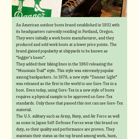
An American outdoor boots brand established in 1932 with
its headquarters currently residing in Portland, Oregon.
They were initially a work boots manufacturer, and they
produced and sold work boots at a lower price points. The
brand gained popularity at shipyards to be known as
“logger’s boots”.
They added their hiking lines in the 1960 releasing the
“Mountain Trail” style. This style was extremely popular
among backpackers. In 1979, a new style “Danner Light”
was released as the first in the world to use Gore-Tex in a
boot. Even today, using Gore-Tex in a new style of boots
requires a physical sample to be approved on Gore-Tex
standards. Only those that passed this test can use Gore-Tex
material.
The U.S. military such as Army, Navy, and Air Force as well
as some in Japan Self-Defense Forces wear this brand on
duty, so their quality and performance are proven. They
maintain their status as the top brand among work, hunt,