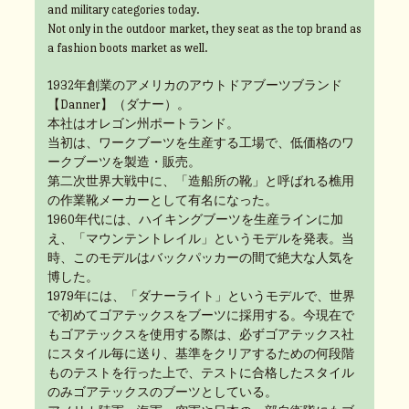
and military categories today.
Not only in the outdoor market, they seat as the top brand as
a fashion boots market as well.
1932年創業のアメリカのアウトドアブーツブランド
【Danner】（ダナー）。
本社はオレゴン州ポートランド。
当初は、ワークブーツを生産する工場で、低価格のワ
ークブーツを製造・販売。
第二次世界大戦中に、「造船所の靴」と呼ばれる樵用
の作業靴メーカーとして有名になった。
1960年代には、ハイキングブーツを生産ラインに加
え、「マウンテントレイル」というモデルを発表。当
時、このモデルはバックパッカーの間で絶大な人気を
博した。
1979年には、「ダナーライト」というモデルで、世界
で初めてゴアテックスをブーツに採用する。今現在で
もゴアテックスを使用する際は、必ずゴアテックス社
にスタイル毎に送り、基準をクリアするための何段階
ものテストを行った上で、テストに合格したスタイル
のみゴアテックスのブーツとしている。