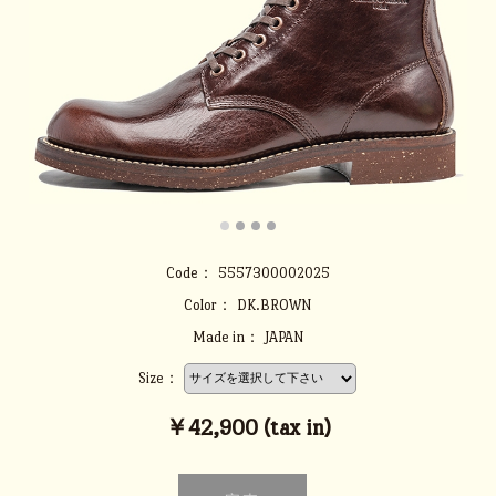
Code：
5557300002025
Color：
DK.BROWN
Made in：
JAPAN
Size：
￥42,900 (tax in)