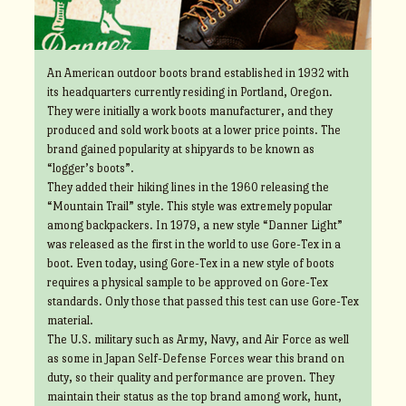
An American outdoor boots brand established in 1932 with
its headquarters currently residing in Portland, Oregon.
They were initially a work boots manufacturer, and they
produced and sold work boots at a lower price points. The
brand gained popularity at shipyards to be known as
“logger’s boots”.
They added their hiking lines in the 1960 releasing the
“Mountain Trail” style. This style was extremely popular
among backpackers. In 1979, a new style “Danner Light”
was released as the first in the world to use Gore-Tex in a
boot. Even today, using Gore-Tex in a new style of boots
requires a physical sample to be approved on Gore-Tex
standards. Only those that passed this test can use Gore-Tex
material.
The U.S. military such as Army, Navy, and Air Force as well
as some in Japan Self-Defense Forces wear this brand on
duty, so their quality and performance are proven. They
maintain their status as the top brand among work, hunt,