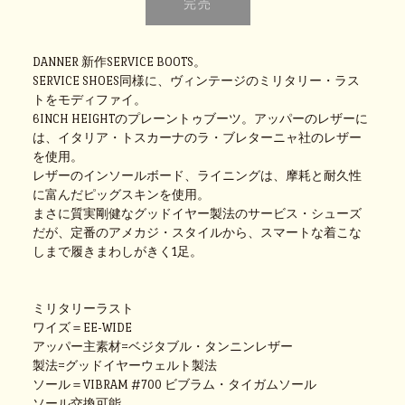
DANNER 新作SERVICE BOOTS。
SERVICE SHOES同様に、ヴィンテージのミリタリー・ラス
トをモディファイ。
6INCH HEIGHTのプレーントゥブーツ。アッパーのレザーに
は、イタリア・トスカーナのラ・ブレターニャ社のレザー
を使用。
レザーのインソールボード、ライニングは、摩耗と耐久性
に富んだピッグスキンを使用。
まさに質実剛健なグッドイヤー製法のサービス・シューズ
だが、定番のアメカジ・スタイルから、スマートな着こな
しまで履きまわしがきく1足。
ミリタリーラスト
ワイズ＝EE-WIDE
アッパー主素材=ベジタブル・タンニンレザー
製法=グッドイヤーウェルト製法
ソール＝VIBRAM #700 ビブラム・タイガムソール
ソール交換可能。