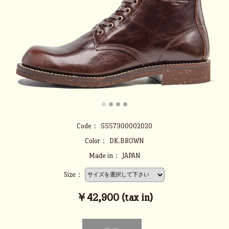
Code：
5557300002020
Color：
DK.BROWN
Made in：
JAPAN
Size：
￥42,900 (tax in)