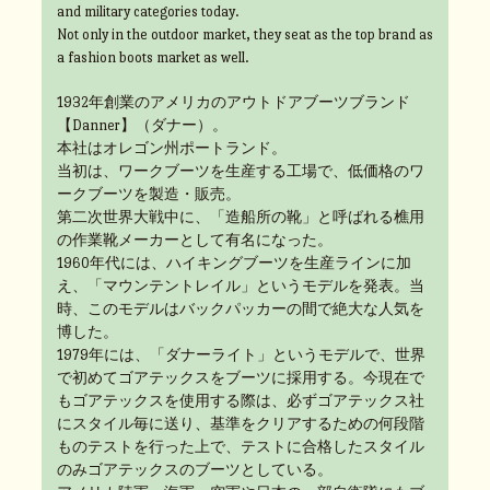
and military categories today.
Not only in the outdoor market, they seat as the top brand as
a fashion boots market as well.
1932年創業のアメリカのアウトドアブーツブランド
【Danner】（ダナー）。
本社はオレゴン州ポートランド。
当初は、ワークブーツを生産する工場で、低価格のワ
ークブーツを製造・販売。
第二次世界大戦中に、「造船所の靴」と呼ばれる樵用
の作業靴メーカーとして有名になった。
1960年代には、ハイキングブーツを生産ラインに加
え、「マウンテントレイル」というモデルを発表。当
時、このモデルはバックパッカーの間で絶大な人気を
博した。
1979年には、「ダナーライト」というモデルで、世界
で初めてゴアテックスをブーツに採用する。今現在で
もゴアテックスを使用する際は、必ずゴアテックス社
にスタイル毎に送り、基準をクリアするための何段階
ものテストを行った上で、テストに合格したスタイル
のみゴアテックスのブーツとしている。