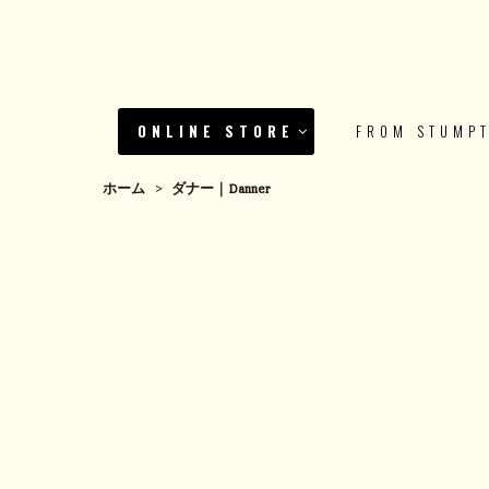
ONLINE STORE
FROM STUMP
ホーム
>
ダナー｜Danner