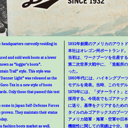
 headquarters currently residing in
1932年創業のアメリカのアウトド
本社はオレゴン州ポートランド。
uced and sold work boots at a lower
当初は、ワークブーツを生産する
known as “logger’s boots”.
第二次世界大戦中に、「造船所の
ain Trail” style. This style was
った。
“Danner Light” was released as the
1960年代には、ハイキングブ
g Gore-Tex in a new style of boots
モデルを発表。当時、このモデル
rds. Only those that passed this test
1979年には、「ダナーライト
採用する。今現在でもゴアテック
as some in Japan Self-Defense Forces
に送り、基準をクリアするための
e proven. They maintain their status
タイルのみゴアテックスのブーツ
oday.
アメリカ陸軍・海軍・空軍や日本
 a fashion boots market as well.
機能性に関しての実績は十分。 