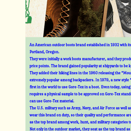
An American outdoor boots brand established in 1932 with its
Portland, Oregon.
They were initially a work boots manufacturer, and they prod
price points. The brand gained popularity at shipyards to be 
They added their hiking lines in the 1960 releasing the “Mount
extremely popular among backpackers. In 1979, a new style 
first in the world to use Gore-Tex in a boot. Even today, usin
requires a physical sample to be approved on Gore-Tex standa
can use Gore-Tex material.
The U.S. military such as Army, Navy, and Air Force as well 
wear this brand on duty, so their quality and performance ar
as the top brand among work, hunt, and military categories t
Not only in the outdoor market, they seat as the top brand as