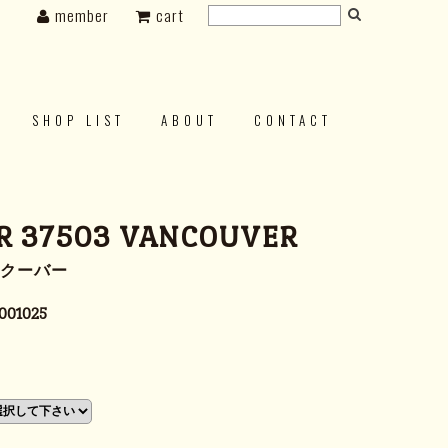
member
cart
SHOP LIST
ABOUT
CONTACT
R 37503 VANCOUVER
ンクーバー
001025