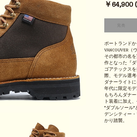
￥64,900 (t
ポートランドか
VANCOUVE
その都市の名を
作となった『ダ
ゴアテックスを
際、モデル選考
ダナーライトに
年代に限定モデ
もちろんダナーラ
ト装着に加え、
"ダブルソール
デンシティー・
かり踏襲。