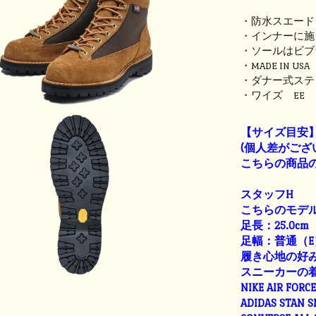
・防水スエードレ
・インナーに施
・ソールはビブ
・MADE IN USA
・ダナー式ステ
・ワイズ EE
【サイズ目安
(個人差がござ
こちらの商品の
スタッフH
こちらのモデル
足長：25.0cm
足幅：普通（E
履き心地の好
スニーカーの
NIKE AIR FORC
ADIDAS STAN 