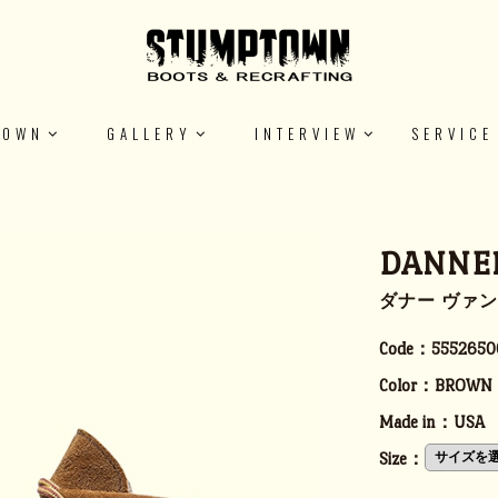
TOWN
GALLERY
INTERVIEW
SERVICE
DANNE
ダナー ヴァ
Code：
5552650
Color：
BROWN
Made in：
USA
Size：