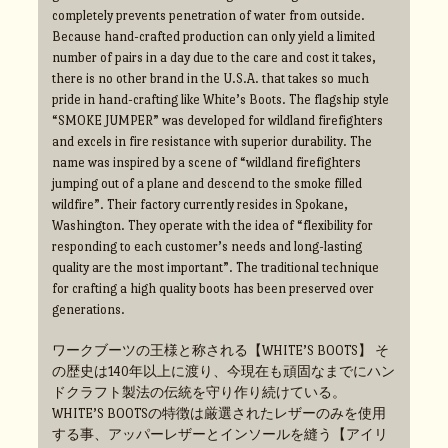
completely prevents penetration of water from outside.
Because hand-crafted production can only yield a limited
number of pairs in a day due to the care and cost it takes,
there is no other brand in the U.S.A. that takes so much
pride in hand-crafting like White’s Boots. The flagship style
“SMOKE JUMPER” was developed for wildland firefighters
and excels in fire resistance with superior durability. The
name was inspired by a scene of “wildland firefighters
jumping out of a plane and descend to the smoke filled
wildfire”. Their factory currently resides in Spokane,
Washington. They operate with the idea of “flexibility for
responding to each customer’s needs and long-lasting
quality are the most important”. The traditional technique
for crafting a high quality boots has been preserved over
generations.
ワークブーツの王様と称される【WHITE’S BOOTS】 そ
の歴史は140年以上に渡り、今現在も頑固なまでにハン
ドクラフト製法の伝統を守り作り続けている。
WHITE’S BOOTSの特徴は厳選されたレザーのみを使用
する事、アッパーレザーとインソールを縫う【アイリ