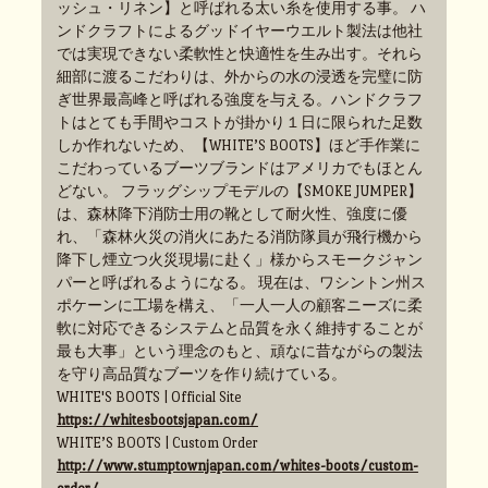
ッシュ・リネン】と呼ばれる太い糸を使用する事。 ハ
ンドクラフトによるグッドイヤーウエルト製法は他社
では実現できない柔軟性と快適性を生み出す。それら
細部に渡るこだわりは、外からの水の浸透を完璧に防
ぎ世界最高峰と呼ばれる強度を与える。ハンドクラフ
トはとても手間やコストが掛かり１日に限られた足数
しか作れないため、【WHITE’S BOOTS】ほど手作業に
こだわっているブーツブランドはアメリカでもほとん
どない。 フラッグシップモデルの【SMOKE JUMPER】
は、森林降下消防士用の靴として耐火性、強度に優
れ、「森林火災の消火にあたる消防隊員が飛行機から
降下し煙立つ火災現場に赴く」様からスモークジャン
パーと呼ばれるようになる。 現在は、ワシントン州ス
ポケーンに工場を構え、「一人一人の顧客ニーズに柔
軟に対応できるシステムと品質を永く維持することが
最も大事」という理念のもと、頑なに昔ながらの製法
を守り高品質なブーツを作り続けている。
WHITE'S BOOTS | Official Site
https://whitesbootsjapan.com/
WHITE’S BOOTS | Custom Order
http://www.stumptownjapan.com/whites-boots/custom-