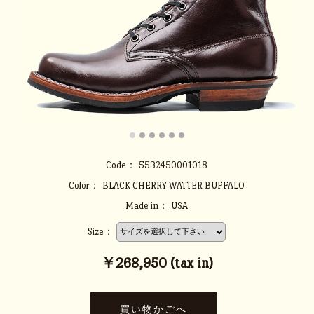
Code：
5532450001018
Color：
BLACK CHERRY WATTER BUFFALO
Made in：
USA
Size：
￥268,950 (tax in)