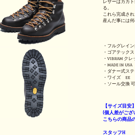
レザーはカカト
る。
これら完成され
産んだ事には何
・フルグレイン
・ゴアテックス
・VIBRAM 
・MADE IN US
・ダナー式ステ
・ワイズ EE
・ソール交換 
【サイズ目安
(個人差がござ
こちらの商品の
スタッフH