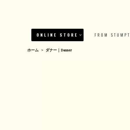
ONLINE STORE
FROM STUMP
ホーム
>
ダナー｜Danner