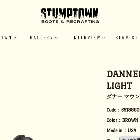
TOWN
GALLERY
INTERVIEW
SERVICE
DANNE
LIGHT
ダナー マウン
Code：
5518880
Color：
BROWN
Made in：
USA