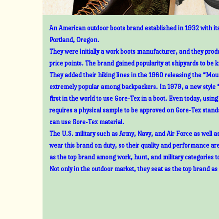
An American outdoor boots brand established in 1932 with its
Portland, Oregon.
They were initially a work boots manufacturer, and they prod
price points. The brand gained popularity at shipyards to be 
They added their hiking lines in the 1960 releasing the “Mount
extremely popular among backpackers. In 1979, a new style 
first in the world to use Gore-Tex in a boot. Even today, usin
requires a physical sample to be approved on Gore-Tex standa
can use Gore-Tex material.
The U.S. military such as Army, Navy, and Air Force as well 
wear this brand on duty, so their quality and performance ar
as the top brand among work, hunt, and military categories t
Not only in the outdoor market, they seat as the top brand as