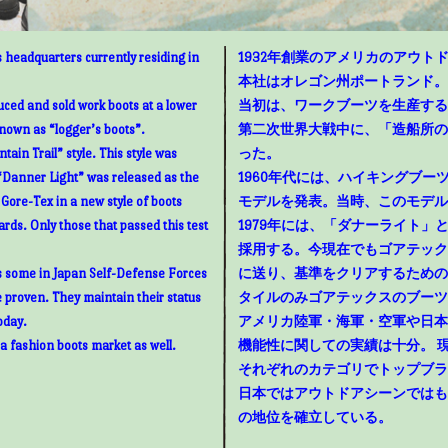
 headquarters currently residing in
1932年創業のアメリカのアウトド
本社はオレゴン州ポートランド。
uced and sold work boots at a lower
当初は、ワークブーツを生産する
known as “logger’s boots”.
第二次世界大戦中に、「造船所の
ain Trail” style. This style was
った。
“Danner Light” was released as the
1960年代には、ハイキングブ
g Gore-Tex in a new style of boots
モデルを発表。当時、このモデル
rds. Only those that passed this test
1979年には、「ダナーライト
採用する。今現在でもゴアテック
as some in Japan Self-Defense Forces
に送り、基準をクリアするための
e proven. They maintain their status
タイルのみゴアテックスのブーツ
oday.
アメリカ陸軍・海軍・空軍や日本
 a fashion boots market as well.
機能性に関しての実績は十分。 
それぞれのカテゴリでトップブラ
日本ではアウトドアシーンではも
の地位を確立している。