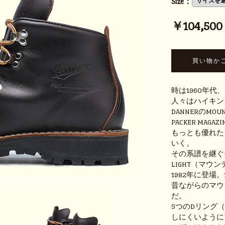
Size：
￥104,500 (
時は1960年
人々はハイキン
DANNERのMO
PACKER MAG
もっとも優れた
いく。
その系譜を継ぐモ
LIGHT（マウ
1982年に登場。1
昔ながらのマウ
だ。
5つのDリング
しにくいように