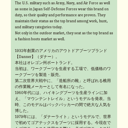
The U.S. military such as Army, Navy, and Air Force as well
as some in Japan Self-Defense Forces wear this brand on
duty, so their quality and performance are proven. They
maintain their status as the top brand among work, hunt,
and military categories today.
Not only in the outdoor market, they seat as the top brand as
a fashion boots market as well.
1932年創業のアメリカのアウトドアブーツブランド
【Danner】（ダナー）。
本社はオレゴン州ポートランド。
当初は、ワークブーツを生産する工場で、低価格のワ
ークブーツを製造・販売。
第二次世界大戦中に、「造船所の靴」と呼ばれる樵用
の作業靴メーカーとして有名になった。
1960年代には、ハイキングブーツを生産ラインに加
え、「マウンテントレイル」というモデルを発表。当
時、このモデルはバックパッカーの間で絶大な人気を
博した。
1979年には、「ダナーライト」というモデルで、世界
で初めてゴアテックスをブーツに採用する。今現在で