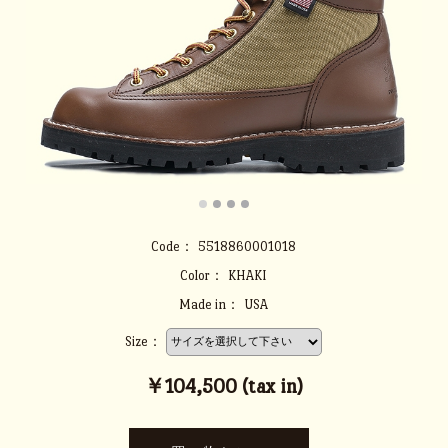
Code：
5518860001018
Color：
KHAKI
Made in：
USA
Size：
￥104,500 (tax in)