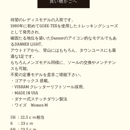
待望のレディスモデルの入荷です。
1980年に初めてGORE-TEXを使用したトレッキングシューズ
として発売され、
確固たる地位を築いたDannerのアイコン的なモデルでもあ
るDANNER LIGHT。
アウトドアから、登山にはもちろん、タウンユースにも最
適な1足です。
もちろんメンズモデル同様に、ソールの交換やメンテナン
スも可能。
不変の定番モデルを是非ご堪能下さい。
・ゴアテックス 搭載。
・VIBRAM クレッターリフトソール採用。
・MADE IN USA
・ダナー式ステッチダウン製法
・ワイズ Women M
5H ：22.5ｃｍ相当
6 ：23ｃｍ
6H ：23.5ｃｍ