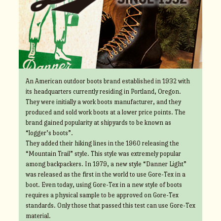
An American outdoor boots brand established in 1932 with
its headquarters currently residing in Portland, Oregon.
They were initially a work boots manufacturer, and they
produced and sold work boots at a lower price points. The
brand gained popularity at shipyards to be known as
“logger’s boots”.
They added their hiking lines in the 1960 releasing the
“Mountain Trail” style. This style was extremely popular
among backpackers. In 1979, a new style “Danner Light”
was released as the first in the world to use Gore-Tex in a
boot. Even today, using Gore-Tex in a new style of boots
requires a physical sample to be approved on Gore-Tex
standards. Only those that passed this test can use Gore-Tex
material.