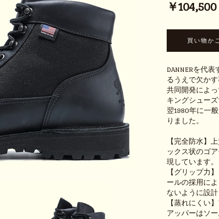
￥104,500 (
DANNERを代
るうえで欠かす
共同開発によっ
キングシューズ
翌1980年に
りました。
【完全防水】上
ックス状のゴア
現しています。
【グリップ力】
ールの採用によ
ないように設計
【蒸れにくい】
アッパーはソー