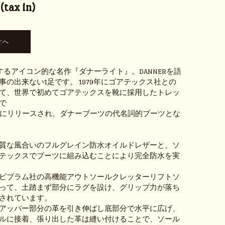
tax in)
表するアイコン的な名作『ダナーライト』。DANNERを語
事の出来ない1足です。 1979年にゴアテックス社との
て、世界で初めてゴアテックスを靴に採用したトレッ
で
一般にリリースされ、ダナーブーツの代名詞的ブーツとな
質な風合いのフルグレイン防水オイルドレザーと、ソ
テックスでブーツに組み込むことにより完全防水を実
ビブラム社の高機能アウトソールクレッターリフトソ
って、土踏まず部分にラグを設け、グリップ力が落ち
されています。
アッパー部分の革を引き伸ばし底部分で水平に広げ、
ルに接着、張り出した革は縫い付けることで、ソール