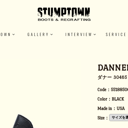
TOWN
GALLERY
INTERVIEW
SERVICE
DANNER
ダナー 3046
Code：
5518850
Color：
BLACK
Made in：
USA
Size：