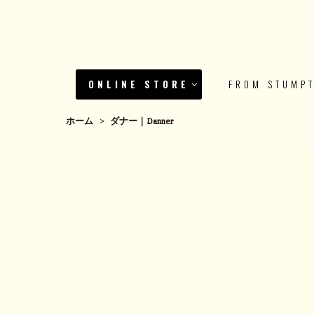
ONLINE STORE
FROM STUMP
ホーム
>
ダナー｜Danner