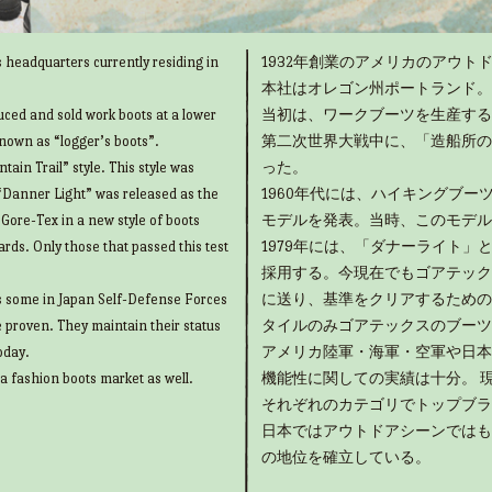
 headquarters currently residing in
1932年創業のアメリカのアウトド
本社はオレゴン州ポートランド。
uced and sold work boots at a lower
当初は、ワークブーツを生産する
known as “logger’s boots”.
第二次世界大戦中に、「造船所の
ain Trail” style. This style was
った。
“Danner Light” was released as the
1960年代には、ハイキングブ
g Gore-Tex in a new style of boots
モデルを発表。当時、このモデル
rds. Only those that passed this test
1979年には、「ダナーライト
採用する。今現在でもゴアテック
as some in Japan Self-Defense Forces
に送り、基準をクリアするための
e proven. They maintain their status
タイルのみゴアテックスのブーツ
oday.
アメリカ陸軍・海軍・空軍や日本
 a fashion boots market as well.
機能性に関しての実績は十分。 
それぞれのカテゴリでトップブラ
日本ではアウトドアシーンではも
の地位を確立している。