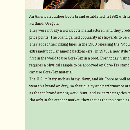
An American outdoor boots brand established in 1932 with its
Portland, Oregon.
They were initially a work boots manufacturer, and they prod
price points. The brand gained popularity at shipyards to be 
They added their hiking lines in the 1960 releasing the “Mount
extremely popular among backpackers. In 1979, a new style 
first in the world to use Gore-Tex in a boot. Even today, usin
requires a physical sample to be approved on Gore-Tex standa
can use Gore-Tex material.
The U.S. military such as Army, Navy, and Air Force as well 
wear this brand on duty, so their quality and performance ar
as the top brand among work, hunt, and military categories t
Not only in the outdoor market, they seat as the top brand as