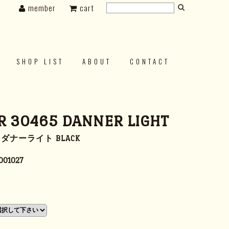
member
cart
SHOP LIST
ABOUT
CONTACT
 30465 DANNER LIGHT
5 ダナーライト BLACK
001027