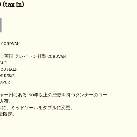
(tax in)
D CORDVAN
HER：英国 クレイトン社製 CORDVAN
BLE
700 HALF
WIDES:E
PPER
ャー州にある150年以上の歴史を持つタンナーのコー
入荷。
ベースに、ミッドソールをダブルに変更。
 数量限定。