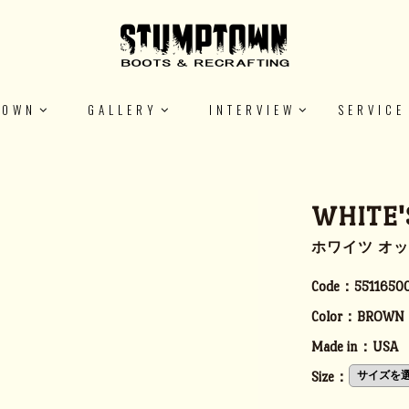
TOWN
GALLERY
INTERVIEW
SERVICE
WHITE'
ホワイツ オ
Code：
5511650
Color：
BROWN
Made in：
USA
Size：