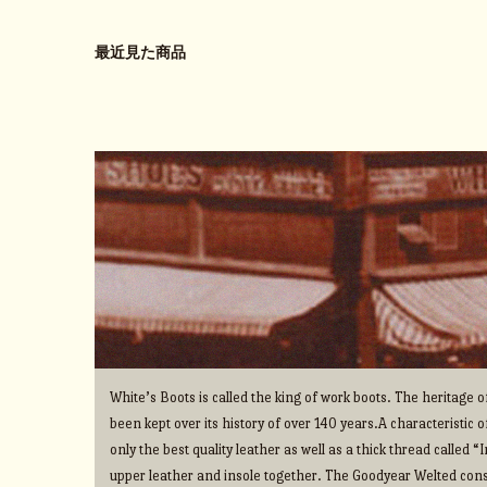
最近見た商品
White’s Boots is called the king of work boots. The heritage
been kept over its history of over 140 years.A characteristic o
only the best quality leather as well as a thick thread called 
upper leather and insole together. The Goodyear Welted cons