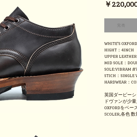
￥220,000 
WHITE'S OXFOR
HIGHT：4INCH
UPPER LEAT
MID SOLE：DOU
SOLE:VIBRAM #
STICH：SINGLE 
HARDWEAR：CO
英国ダービーシ
ドヴァンが少量
OXFORDを
5COLER,各色