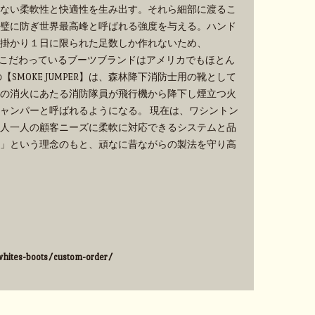
ない柔軟性と快適性を生み出す。それら細部に渡るこ
璧に防ぎ世界最高峰と呼ばれる強度を与える。ハンド
掛かり１日に限られた足数しか作れないため、
手作業にこだわっているブーツブランドはアメリカでもほとん
SMOKE JUMPER】は、森林降下消防士用の靴として
の消火にあたる消防隊員が飛行機から降下し煙立つ火
ャンパーと呼ばれるようになる。 現在は、ワシントン
人一人の顧客ニーズに柔軟に対応できるシステムと品
」という理念のもと、頑なに昔ながらの製法を守り高
hites-boots/custom-order/