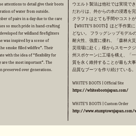
e attentions to detail give their boots
ウエルト製法は他社では実現でき
ration of water from outside.
だわりは、外からの水の浸透を完
ber of pairs in a day due to the care
クラフトはとても手間やコストが
takes so much pride in hand-crafting
【WHITE’S BOOTS】ほど
eveloped for wildland firefighters
どない。 フラッグシップモデルの【
me was inspired by a scene of
耐火性、強度に優れ、「森林火災
he smoke filled wildfire”. Their
災現場に赴く」様からスモークジ
 with the idea of “flexibility for
州スポケーンに工場を構え、「一
y are the most important”. The
質を永く維持することが最も大事
een preserved over generations.
品質なブーツを作り続けている。
WHITE'S BOOTS | Official Site
https://whitesbootsjapan.com/
WHITE’S BOOTS | Custom Order
http://www.stumptownjapan.com/w