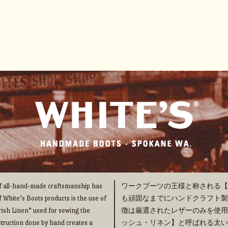
 of all-hand-made craftsmanship has
ワークブーツの王様と称される【WHI
f White’s Boots products is the use of
も頑固なまでにハンドクラフト製法の
“Irish Linen” used for sewing the
徴は厳選されたレザーのみを使用
truction done by hand creates a
ッシュ・リネン】と呼ばれる太い