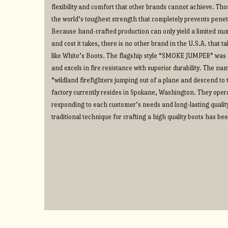
flexibility and comfort that other brands cannot achieve. Thos
the world’s toughest strength that completely prevents penet
Because hand-crafted production can only yield a limited num
and cost it takes, there is no other brand in the U.S.A. that 
like White’s Boots. The flagship style “SMOKE JUMPER” was d
and excels in fire resistance with superior durability. The na
“wildland firefighters jumping out of a plane and descend to t
factory currently resides in Spokane, Washington. They operate
responding to each customer’s needs and long-lasting qualit
traditional technique for crafting a high quality boots has b