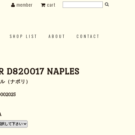
member
cart
SHOP LIST
ABOUT
CONTACT
 D820017 NAPLES
プル（ナポリ）
0002025
A