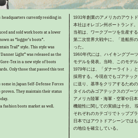
 headquarters currently residing in
1932年創業のアメリカのアウトド
本社はオレゴン州ポートランド。
uced and sold work boots at a lower
当初は、ワークブーツを生産する
known as “logger’s boots”.
第二次世界大戦中に、「造船所の
ain Trail” style. This style was
った。
“Danner Light” was released as the
1960年代には、ハイキングブ
g Gore-Tex in a new style of boots
モデルを発表。当時、このモデル
rds. Only those that passed this test
1979年には、「ダナーライト
採用する。今現在でもゴアテック
as some in Japan Self-Defense Forces
に送り、基準をクリアするための
e proven. They maintain their status
タイルのみゴアテックスのブーツ
oday.
アメリカ陸軍・海軍・空軍や日本
 a fashion boots market as well.
機能性に関しての実績は十分。 
それぞれのカテゴリでトップブラ
日本ではアウトドアシーンではも
の地位を確立している。