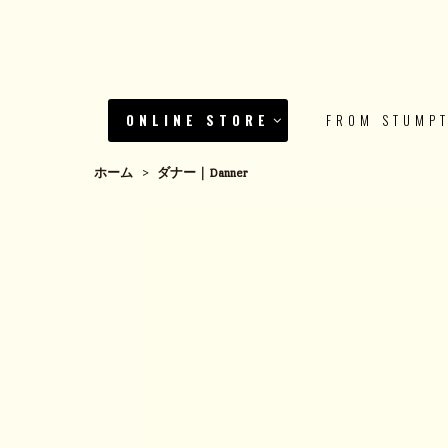
ONLINE STORE
FROM STUMP
ホーム
>
ダナー｜Danner