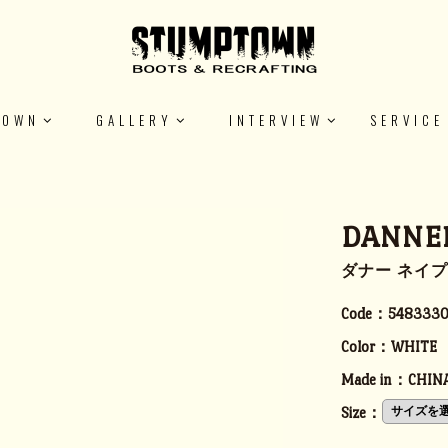
TOWN
GALLERY
INTERVIEW
SERVICE
DANNER
ダナー ネイ
Code：
548333
Color：
WHITE
Made in：
CHIN
Size：