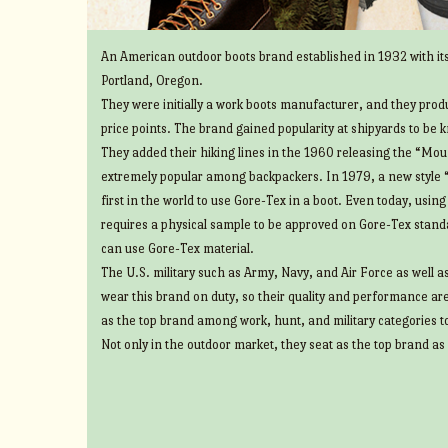
An American outdoor boots brand established in 1932 with its
Portland, Oregon.
They were initially a work boots manufacturer, and they prod
price points. The brand gained popularity at shipyards to be 
They added their hiking lines in the 1960 releasing the “Mount
extremely popular among backpackers. In 1979, a new style 
first in the world to use Gore-Tex in a boot. Even today, usin
requires a physical sample to be approved on Gore-Tex standa
can use Gore-Tex material.
The U.S. military such as Army, Navy, and Air Force as well 
wear this brand on duty, so their quality and performance ar
as the top brand among work, hunt, and military categories t
Not only in the outdoor market, they seat as the top brand as