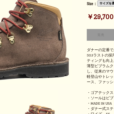
Size：
￥29,700 (
ダナーの定番で
503ラストの
ティングも向上
薄型ビブラムク
し、従来のマウ
軽登山やトレッ
ース、ファッシ
・ゴアテックス
・ソールはビブ
・MADE IN USA
・ダナー式ステ