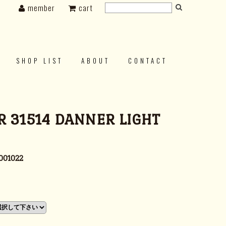
member
cart
SHOP LIST
ABOUT
CONTACT
 31514 DANNER LIGHT
001022