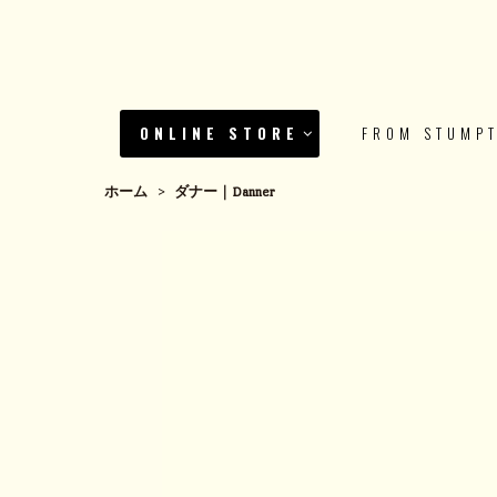
ONLINE STORE
FROM STUMP
ホーム
>
ダナー｜Danner