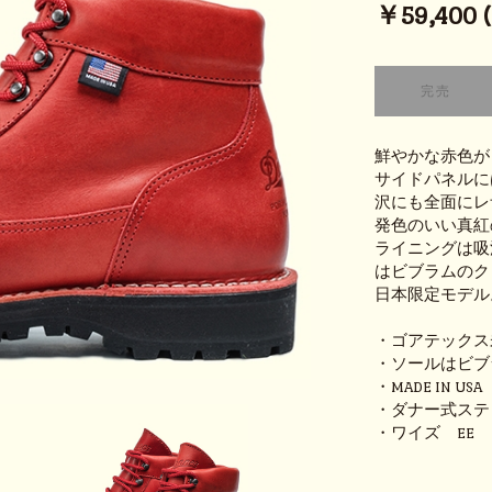
￥59,400 (t
鮮やかな赤色が目
サイドパネルに
沢にも全面にレ
発色のいい真紅
ライニングは吸汗
はビブラムのク
日本限定モデル。M
・ゴアテックス
・ソールはビブ
・MADE IN USA
・ダナー式ステ
・ワイズ EE