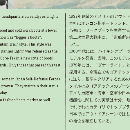
 headquarters currently residing in
1932年創業のアメリカのアウトド
本社はオレゴン州ポートランド。
uced and sold work boots at a lower
当初は、ワークブーツを生産する
known as “logger’s boots”.
第二次世界大戦中に、「造船所の
ain Trail” style. This style was
った。
“Danner Light” was released as the
1960年代には、ハイキングブ
g Gore-Tex in a new style of boots
モデルを発表。当時、このモデル
rds. Only those that passed this test
1979年には、「ダナーライト
採用する。今現在でもゴアテック
as some in Japan Self-Defense Forces
に送り、基準をクリアするための
e proven. They maintain their status
タイルのみゴアテックスのブーツ
oday.
アメリカ陸軍・海軍・空軍や日本
 a fashion boots market as well.
機能性に関しての実績は十分。 
それぞれのカテゴリでトップブラ
日本ではアウトドアシーンではも
の地位を確立している。