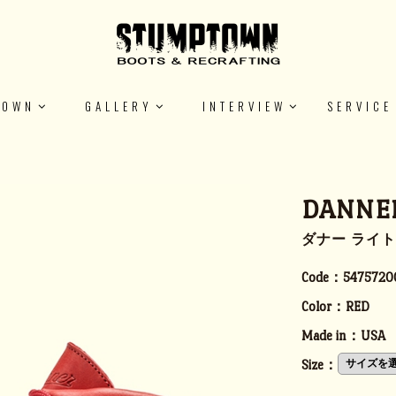
TOWN
GALLERY
INTERVIEW
SERVICE
DANNER
ダナー ライト
Code：
5475720
Color：
RED
Made in：
USA
Size：