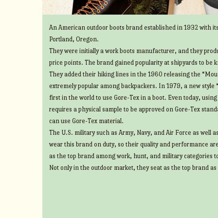
An American outdoor boots brand established in 1932 with its
Portland, Oregon.
They were initially a work boots manufacturer, and they prod
price points. The brand gained popularity at shipyards to be 
They added their hiking lines in the 1960 releasing the “Mount
extremely popular among backpackers. In 1979, a new style 
first in the world to use Gore-Tex in a boot. Even today, usin
requires a physical sample to be approved on Gore-Tex standa
can use Gore-Tex material.
The U.S. military such as Army, Navy, and Air Force as well 
wear this brand on duty, so their quality and performance ar
as the top brand among work, hunt, and military categories t
Not only in the outdoor market, they seat as the top brand as